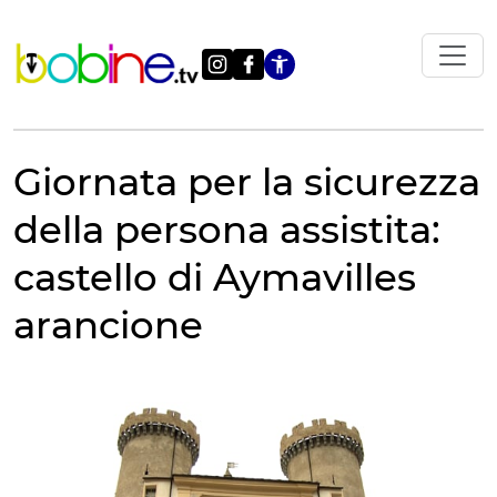
Vai
al
contenuto
Apri le impostazi
Giornata per la sicurezza
della persona assistita:
castello di Aymavilles
arancione