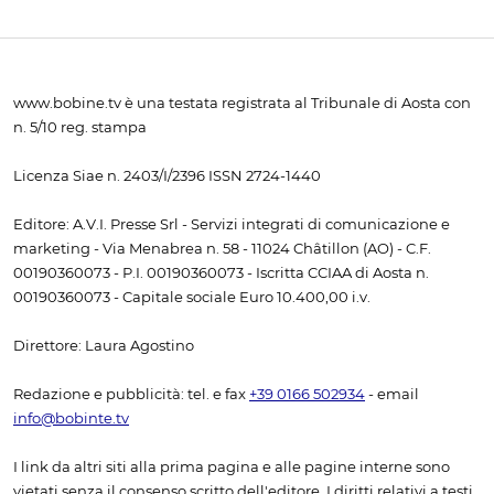
www.bobine.tv è una testata registrata al Tribunale di Aosta con
n. 5/10 reg. stampa
Licenza Siae n. 2403/I/2396 ISSN 2724-1440
Editore: A.V.I. Presse Srl - Servizi integrati di comunicazione e
marketing - Via Menabrea n. 58 - 11024 Châtillon (AO) - C.F.
00190360073 - P.I. 00190360073 - Iscritta CCIAA di Aosta n.
00190360073 - Capitale sociale Euro 10.400,00 i.v.
Direttore: Laura Agostino
Redazione e pubblicità: tel. e fax
+39 0166 502934
- email
info@bobinte.tv
I link da altri siti alla prima pagina e alle pagine interne sono
vietati senza il consenso scritto dell'editore. I diritti relativi a testi,