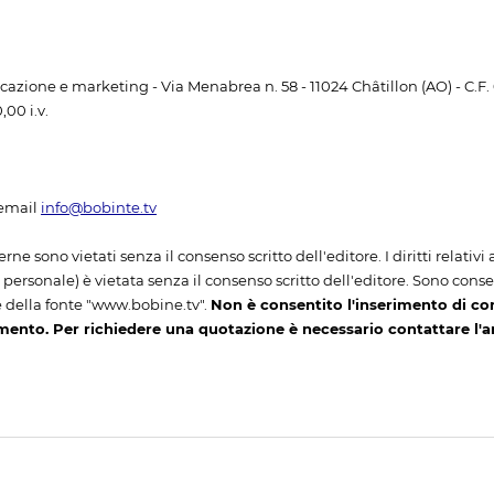
unicazione e marketing - Via Menabrea n. 58 - 11024 Châtillon (AO) - C.F
00 i.v.
email
info@bobinte.tv
erne sono vietati senza il consenso scritto dell'editore. I diritti relativ
ersonale) è vietata senza il consenso scritto dell'editore. Sono consenti
 della fonte "www.bobine.tv".
Non è consentito l'inserimento di co
mento. Per richiedere una quotazione è necessario contattare l'