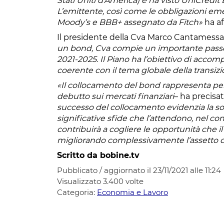
Stati Uniti d’America) e ha visto UniCredi
L’emittente, così come le obbligazioni em
Moody’s e BBB+ assegnato da Fitch»
ha af
Il presidente della Cva Marco Cantames
un bond, Cva compie un importante passo v
2021-2025. Il Piano ha l’obiettivo di acco
coerente con il tema globale della transiz
«Il collocamento del bond rappresenta per 
debutto sui mercati finanziari
– ha precisa
successo del collocamento evidenzia la sol
significative sfide che l’attendono, nel co
contribuirà a cogliere le opportunità che i
migliorando complessivamente l’assetto de
Scritto da bobine.tv
Pubblicato / aggiornato il 23/11/2021 alle 11:24
Visualizzato
3.400
volte
Categoria:
Economia e Lavoro