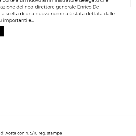
e porte a un nuovo amministratore delegato che
l’azione del neo-direttore generale Enrico De
La scelta di una nuova nomina è stata dettata dalle
ù importanti e…
di Aosta con n. 5/10 reg. stampa