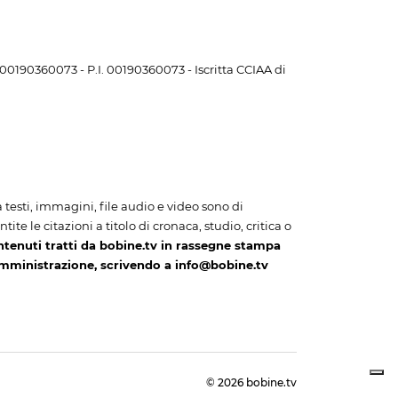
. 00190360073 - P.I. 00190360073 - Iscritta CCIAA di
i a testi, immagini, file audio e video sono di
te le citazioni a titolo di cronaca, studio, critica o
ntenuti tratti da bobine.tv in rassegne stampa
amministrazione, scrivendo a info@bobine.tv
© 2026 bobine.tv