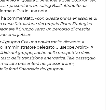
t Bank AG in qualità di Arranger e Sole Bookrunner.
esse, presentano un rating Baa2 attribuito da
fermato Cva in una nota.
sa ha commentato
: «con questa prima emissione di
erso l’attuazione del proprio Piano Strategico
mpagnare il Gruppo verso un percorso di crescita
ione energetica»
.
il gruppo Cva una novità molto rilevante: il
to l’amministratore delegato Giuseppe Argirò-.
Il
idità del gruppo, anche nella prospettiva delle
ntesto della transizione energetica. Tale passaggio
l mercato presenterà nei prossimi anni,
lle fonti finanziarie del gruppo»
.