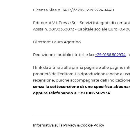
Licenza Siae n. 2403/I/2396 ISSN 2724-1440
Editore: A.V.I. Presse Srl - Servizi integrati di com
Aosta n. 00190360073 - Capitale sociale Euro 10.400,
Direttore: Laura Agostino
Redazione e pubblicità: tel. e fax
+39 0166 502934
- 
I link da altri siti alla prima pagina e alle pagine int
proprietà dell'editore. La riproduzione (anche a uso p
recensione, purché accompagnate dall'indicazione
senza la sottoscrizione di uno specifico abbona
oppure telefonando a +39 0166 502934
Informativa sulla Privacy & Cookie Policy