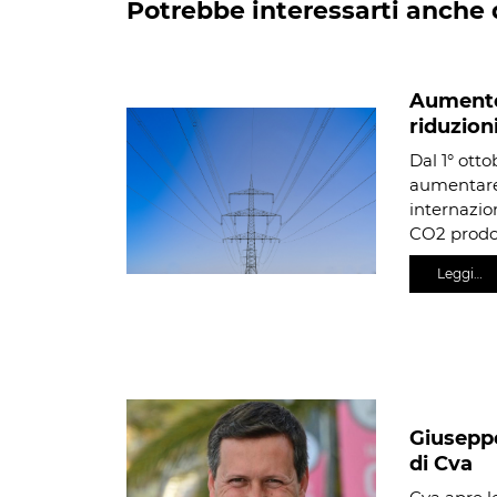
Potrebbe interessarti anche 
Aumento 
riduzion
Dal 1° otto
aumentare 
internazio
CO2 prodo
Leggi…
Giusepp
di Cva