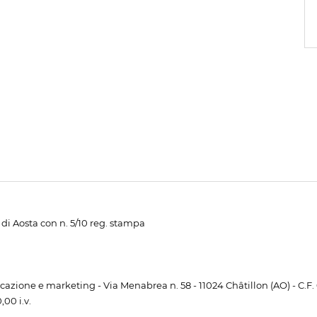
di Aosta con n. 5/10 reg. stampa
unicazione e marketing - Via Menabrea n. 58 - 11024 Châtillon (AO) - C.F
00 i.v.