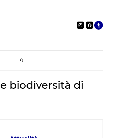
Apri le im
e biodiversità di