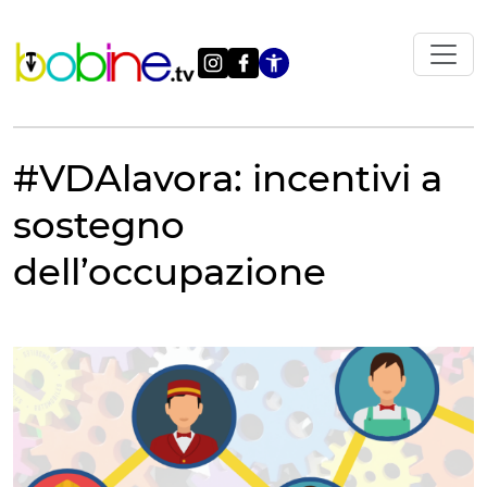
Vai
al
contenuto
Apri le impostazi
#VDAlavora: incentivi a
sostegno
dell’occupazione