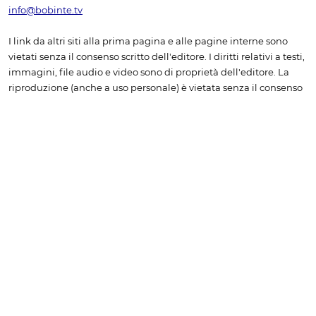
info@bobinte.tv
I link da altri siti alla prima pagina e alle pagine interne sono
vietati senza il consenso scritto dell'editore. I diritti relativi a testi,
immagini, file audio e video sono di proprietà dell'editore. La
riproduzione (anche a uso personale) è vietata senza il consenso
scritto dell'editore. Sono consentite le citazioni a titolo di
cronaca, studio, critica o recensione, purché accompagnate
dall'indicazione della fonte "www.bobine.tv".
Non è consentito
l'inserimento di contenuti tratti da bobine.tv in rassegne
stampa senza la sottoscrizione di uno specifico
abbonamento. Per richiedere una quotazione è necessario
contattare l'amministrazione, scrivendo a info@bobine.tv
oppure telefonando a +39 0166 502934
Informativa sulla Privacy & Cookie Policy
© 2026 bobine.tv