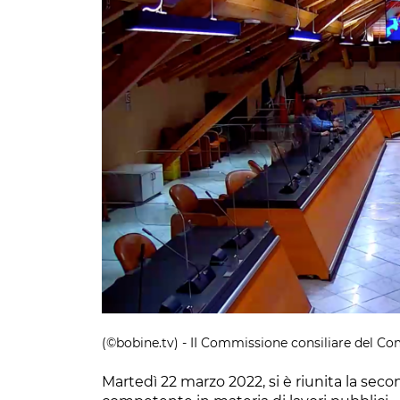
(©bobine.tv) - II Commissione consiliare del C
Martedì 22 marzo 2022, si è riunita la se