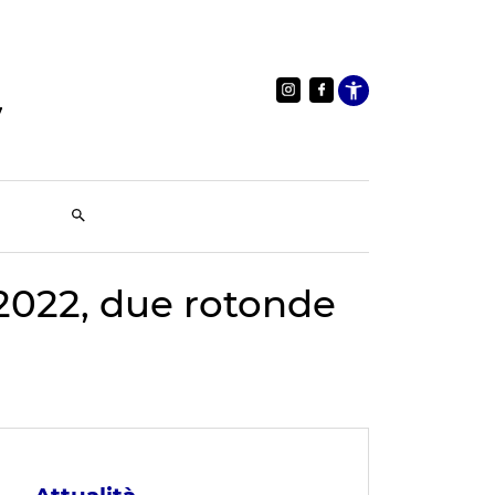
Apri le im
 2022, due rotonde