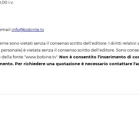
00 i.v.
email
info@bobinte.tv
erne sono vietati senza il consenso scritto dell'editore. I diritti relativ
ersonale) è vietata senza il consenso scritto dell'editore. Sono consenti
 della fonte "www.bobine.tv".
Non è consentito l'inserimento di co
mento. Per richiedere una quotazione è necessario contattare l'
iva sulla raccolta
Le tue preferenze relative alla priva