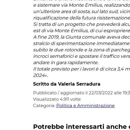
e sistemare via Monte Emilius, realizzan
un’ulteriore area di sosta, sul lato sud, vic
riqualificazione della futura risistemazio
Si tratta di un progetto che prevederà alcu
est di via Monte Emilius, di cui espropriere
A fine 2019, la Giunta comunale aveva deci
stralcio di sperimentazione immediatament
subito le due rotonde e la zona di parchegg
incroci semaforici e spostare il traffico vers
andare in gara rapidamente.
Il totale previsto per i lavori è di circa 3,
2024
».
Scritto da Valeria Serradura
Pubblicato / aggiornato il 22/03/2022 alle 19:
Visualizzato
4.911
volte
Categoria:
Politica e Amministrazione
Potrebbe interessarti anche 