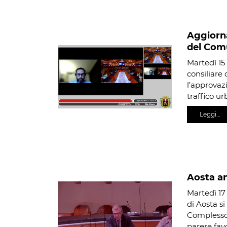
Aggiorna
del Com
Martedì 15
consiliare 
l’approvaz
traffico u
Leggi…
Aosta a
Martedì 1
di Aosta si
Complesso 
parere fav