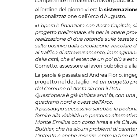
competente in materia di lavori pubblici.
All’ordine del giorno vi era la
sistemazione
pedonalizzazione dell’Arco d’Augusto.
«
L’opera è finanziata con Aosta Capitale, si
progetto preliminare, sia per le opere prov
realizzazione di due rotonde sulle testate
salto positivo dalla circolazione veicolare d
al traffico di attraversamento, immagin
della città, che si estende un po’ più a es
Cometto, assessore ai lavori pubblici e alla
La parola è passata ad Andrea Florio, ingegn
progetto nel dettaglio : «
è un progetto pre
del Comune di Aosta sia con il Pctu.
Quest’opera è già iniziata anni fa, con una
quadranti nord e ovest dell’Arco.
Il passaggio successivo sarebbe la pedona
fornire alla viabilità un percorso alternativo
Monte Emilius con corso Ivrea e via Clavali
Buthier, che ha alcuni problemi di caratte
L’intento è anche inserire, entro la fine de