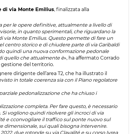
 di via Monte Emilius
, finalizzata alla
a per le opere definitive, attualmente a livello di
visorie, in quanto sperimentali, che riguardano la
 di via Monte Emilius. Questo permette di fare un
el centro storico e di chiudere parte di via Garibaldi
ando quindi una nuova conformazione pedonale
t di quello che attualmente è
», ha affermato Corrado
 gestione del territorio.
ere dirigente dell’area T2, che ha illustrato il
visto in totale coerenza sia con il Piano regolatore
 parziale pedonalizzazione che ha chiuso i
lizzazione completa. Per fare questo, è necessario
. Si vogliono quindi risolvere gli incroci di via
té e cconvogliare il traffico sul ponte nuovo sul
re dimensionale, sui quali bisogna intervenire.
l 2022, due rotonde su via Clavalité e su corso Ivrea