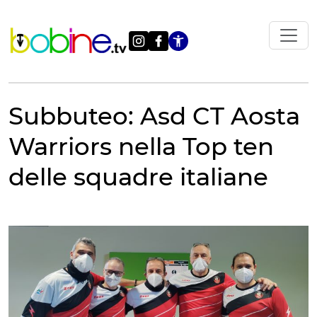
Vai
al
contenuto
Apri le impostazi
Subbuteo: Asd CT Aosta
Warriors nella Top ten
delle squadre italiane