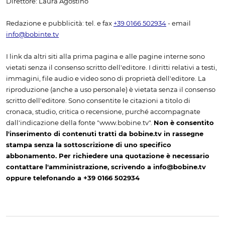
Direttore: Laura Agostino
Redazione e pubblicità: tel. e fax
+39 0166 502934
- email
info@bobinte.tv
I link da altri siti alla prima pagina e alle pagine interne sono
vietati senza il consenso scritto dell'editore. I diritti relativi a testi,
immagini, file audio e video sono di proprietà dell'editore. La
riproduzione (anche a uso personale) è vietata senza il consenso
scritto dell'editore. Sono consentite le citazioni a titolo di
cronaca, studio, critica o recensione, purché accompagnate
dall'indicazione della fonte "www.bobine.tv".
Non è consentito
l'inserimento di contenuti tratti da bobine.tv in rassegne
stampa senza la sottoscrizione di uno specifico
abbonamento. Per richiedere una quotazione è necessario
contattare l'amministrazione, scrivendo a info@bobine.tv
oppure telefonando a +39 0166 502934