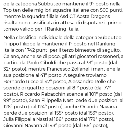
della categoria Subbuteo mantiene il 9° posto nella
Top ten delle migliori squadre italiane con 509 punti,
mentre la squadra filiale Asd CT Aosta Dragons
risulta non classificata in attesa di disputare il primo
torneo valido per il Ranking Italia.
Nella classifica individuale della categoria Subbuteo,
Filippo Filippella mantiene il 1° posto nel Ranking
Italia con 1742 punti per il terzo bimestre di seguito.
Calano, anche se di poco, gli atri giocatori rossoneri, a
partire da Paolo Ciboldi che passa al 33° posto (dal
32° posto), mentre Francesco Zolfanelli mantiene la
sua posizione al 41° posto. A seguire troviamo
Bernardo Ricco al 47° posto, Alessandro Rolle che
scende di quattro posizioni all’81° posto (dal 77°
posto), Riccardo Rabacchin scende al 101° posto (dal
99° posto), Sean Filippella Nasti cede due posizioni al
126° posto (dal 124° posto), anche Orlando Navarra
perde due posizioni al 155° posto (dal 153° posto),
Julia Filippella Nasti al 186° posto (dal 179° posto),
Giovanni Navarra al 193° posto (dal 186° posto),