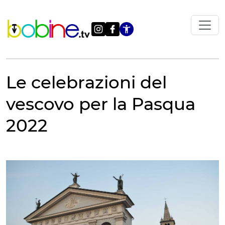
Vai
al
contenuto
Apri le impostazi
Le celebrazioni del
vescovo per la Pasqua
2022