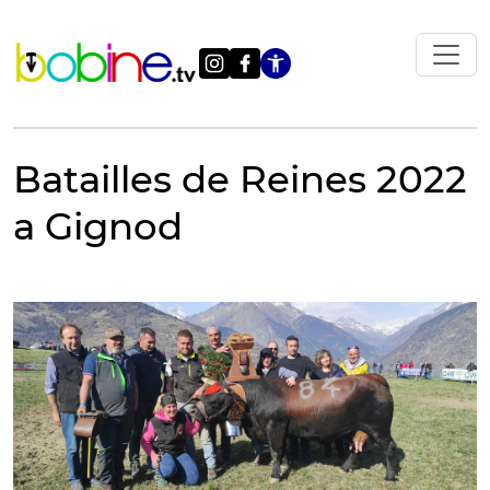
Vai
al
contenuto
Apri le impostazi
Batailles de Reines 2022
a Gignod