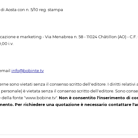
di Aosta con n. 5/10 reg. stampa
unicazione e marketing - Via Menabrea n. 58 - 11024 Châtillon (AO) - C.F
00 i.v.
email
info@bobinte.tv
erne sono vietati senza il consenso scritto dell'editore. I diritti relativ
ersonale) è vietata senza il consenso scritto dell'editore. Sono consenti
 della fonte "www.bobine.tv".
Non è consentito l'inserimento di co
mento. Per richiedere una quotazione è necessario contattare l'