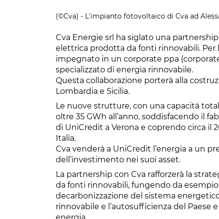
(©Cva) - L'impianto fotovoltaico di Cva ad Ales
Cva Energie srl ha siglato una partnership 
elettrica prodotta da fonti rinnovabili. Per l
impegnato in un corporate ppa (corpora
specializzato di energia rinnovabile.
Questa collaborazione porterà alla costruz
Lombardia e Sicilia.
Le nuove strutture, con una capacità tota
oltre 35 GWh all’anno, soddisfacendo il fa
di UniCredit a Verona e coprendo circa il 2
Italia.
Cva venderà a UniCredit l’energia a un prez
dell’investimento nei suoi asset.
La partnership con Cva rafforzerà la strate
da fonti rinnovabili, fungendo da esempio i
decarbonizzazione del sistema energetico 
rinnovabile e l’autosufficienza del Paese 
energia.