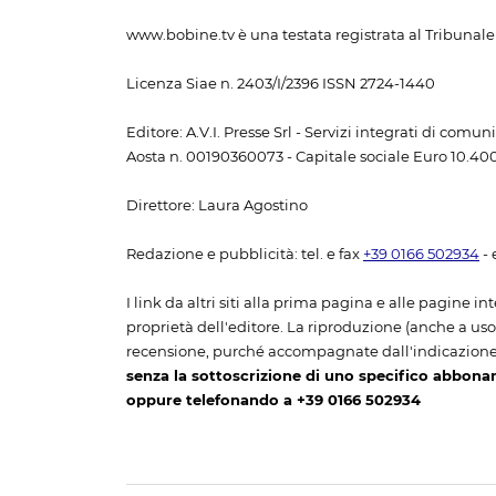
www.bobine.tv è una testata registrata al Tribunale 
Licenza Siae n. 2403/I/2396 ISSN 2724-1440
Editore: A.V.I. Presse Srl - Servizi integrati di com
Aosta n. 00190360073 - Capitale sociale Euro 10.400,
Direttore: Laura Agostino
Redazione e pubblicità: tel. e fax
+39 0166 502934
- 
I link da altri siti alla prima pagina e alle pagine int
proprietà dell'editore. La riproduzione (anche a uso p
recensione, purché accompagnate dall'indicazione
senza la sottoscrizione di uno specifico abbona
oppure telefonando a +39 0166 502934