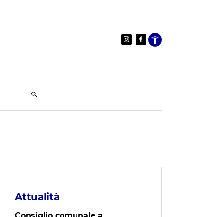
Apri le im
Attualità
Consiglio comunale a