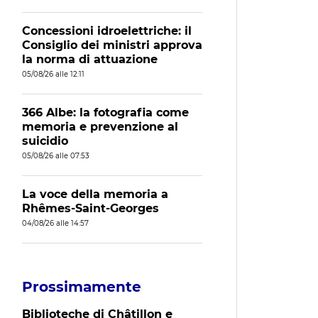
Concessioni idroelettriche: il
Consiglio dei ministri approva
la norma di attuazione
05/08/26 alle 12:11
366 Albe: la fotografia come
memoria e prevenzione al
suicidio
05/08/26 alle 07:53
La voce della memoria a
Rhêmes-Saint-Georges
04/08/26 alle 14:57
Prossimamente
Biblioteche di Châtillon e