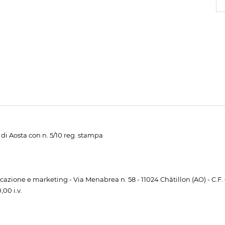
di Aosta con n. 5/10 reg. stampa
unicazione e marketing - Via Menabrea n. 58 - 11024 Châtillon (AO) - C.F
00 i.v.