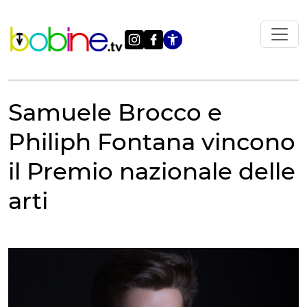
Vai
al
contenuto
Apri le impostazi
Samuele Brocco e
Philiph Fontana vincono
il Premio nazionale delle
arti