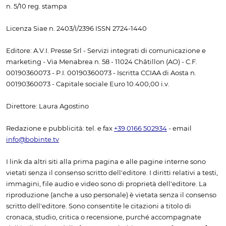
n. 5/10 reg. stampa
Licenza Siae n. 2403/I/2396 ISSN 2724-1440
Editore: A.V.I. Presse Srl - Servizi integrati di comunicazione e
marketing - Via Menabrea n. 58 - 11024 Châtillon (AO) - C.F.
00190360073 - P.I. 00190360073 - Iscritta CCIAA di Aosta n.
00190360073 - Capitale sociale Euro 10.400,00 i.v.
Direttore: Laura Agostino
Redazione e pubblicità: tel. e fax
+39 0166 502934
- email
info@bobinte.tv
I link da altri siti alla prima pagina e alle pagine interne sono
vietati senza il consenso scritto dell'editore. I diritti relativi a testi,
immagini, file audio e video sono di proprietà dell'editore. La
riproduzione (anche a uso personale) è vietata senza il consenso
scritto dell'editore. Sono consentite le citazioni a titolo di
cronaca, studio, critica o recensione, purché accompagnate