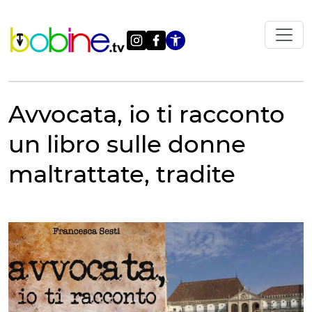
Vai
al
contenuto
Apri le impostazi
Avvocata, io ti racconto
un libro sulle donne
maltrattate, tradite