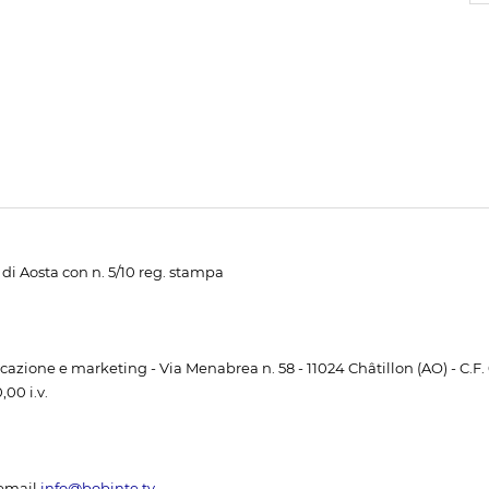
di Aosta con n. 5/10 reg. stampa
unicazione e marketing - Via Menabrea n. 58 - 11024 Châtillon (AO) - C.F
00 i.v.
email
info@bobinte.tv