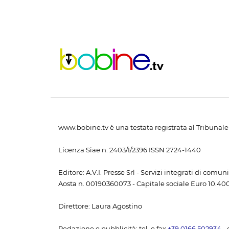
www.bobine.tv è una testata registrata al Tribunale 
Licenza Siae n. 2403/I/2396 ISSN 2724-1440
Editore: A.V.I. Presse Srl - Servizi integrati di com
Aosta n. 00190360073 - Capitale sociale Euro 10.400,
Direttore: Laura Agostino
Redazione e pubblicità: tel. e fax
+39 0166 502934
- 