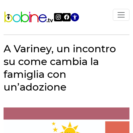
Vai
al
contenuto
Apri le impostazi
A Variney, un incontro
su come cambia la
famiglia con
un’adozione