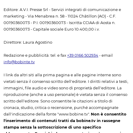
Editore: A.V.I. Presse Srl - Servizi integrati di comunicazione e
marketing - Via Menabrea n. 58 - 11024 Châtillon (AO) - C.F.
00190360073 - P.I. 00190360073 - Iscritta CCIAA di Aosta n.
00190360073 - Capitale sociale Euro 10.400,00 i.v.
Direttore: Laura Agostino
Redazione e pubblicità: tel. e fax
+39 0166 502934
- email
info@bobinte.tv
I link da altri siti alla prima pagina e alle pagine interne sono
vietati senza il consenso scritto dell'editore. I diritti relativi a testi,
immagini, file audio e video sono di proprietà dell'editore. La
riproduzione (anche a uso personale) è vietata senza il consenso
scritto dell'editore. Sono consentite le citazioni a titolo di
cronaca, studio, critica o recensione, purché accompagnate
dall'indicazione della fonte "www.bobine.tv".
Non è consentito
l'inserimento di contenuti tratti da bobine.tv in rassegne
stampa senza la sottoscrizione di uno specifico