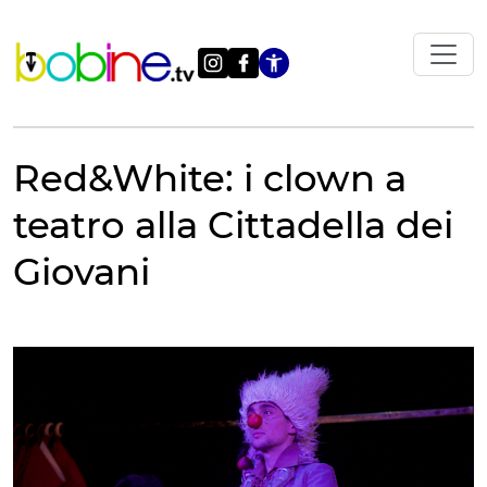
Vai
al
contenuto
Apri le impostazi
Red&White: i clown a
teatro alla Cittadella dei
Giovani