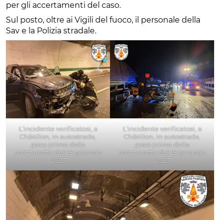
per gli accertamenti del caso.
Sul posto, oltre ai Vigili del fuoco, il personale della
Sav e la Polizia stradale.
L’incidente verificatosi, a
L’incidente verificatosi, a
Châtillon, in autostrada,
Châtillon, in autostrada,
poco prima della
poco prima della
mezzanotte del 23 gennaio
mezzanotte del 23 gennaio
2023
2023