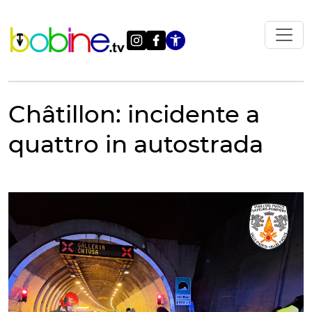
Vai
al
contenuto
Apri le impostazi
Châtillon: incidente a
quattro in autostrada