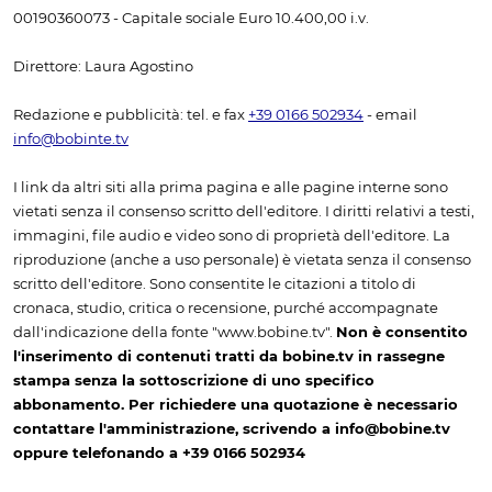
00190360073 - Capitale sociale Euro 10.400,00 i.v.
Direttore: Laura Agostino
Redazione e pubblicità: tel. e fax
+39 0166 502934
- email
info@bobinte.tv
I link da altri siti alla prima pagina e alle pagine interne sono
vietati senza il consenso scritto dell'editore. I diritti relativi a testi,
immagini, file audio e video sono di proprietà dell'editore. La
riproduzione (anche a uso personale) è vietata senza il consenso
scritto dell'editore. Sono consentite le citazioni a titolo di
cronaca, studio, critica o recensione, purché accompagnate
dall'indicazione della fonte "www.bobine.tv".
Non è consentito
l'inserimento di contenuti tratti da bobine.tv in rassegne
stampa senza la sottoscrizione di uno specifico
abbonamento. Per richiedere una quotazione è necessario
contattare l'amministrazione, scrivendo a info@bobine.tv
oppure telefonando a +39 0166 502934