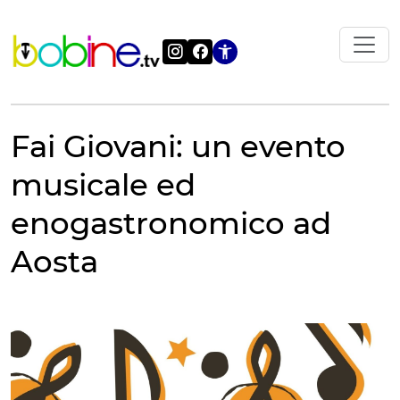
Vai
al
contenuto
Apri le impostazi
Fai Giovani: un evento
musicale ed
enogastronomico ad
Aosta