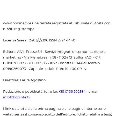
www.bobine.tv è una testata registrata al Tribunale di Aosta con
n. 5/10 reg. stampa
Licenza Siae n. 2403/I/2396 ISSN 2724-1440
Editore: A.V.I. Presse Srl - Servizi integrati di comunicazione e
marketing - Via Menabrea n. 58 - 11024 Châtillon (AO) - C.F.
00190360073 - P.I. 00190360073 - Iscritta CCIAA di Aosta n.
00190360073 - Capitale sociale Euro 10.400,00 i.v.
Direttore: Laura Agostino
Redazione e pubblicità: tel. e fax
+39 0166 502934
- email
info@bobinte.tv
I link da altri siti alla prima pagina e alle pagine interne sono
vietati senza il consenso scritto dell'editore. I diritti relativi a testi,