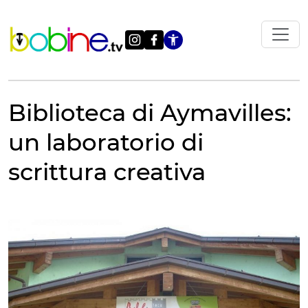
Vai
al
contenuto
Apri le impostazi
Biblioteca di Aymavilles:
un laboratorio di
scrittura creativa