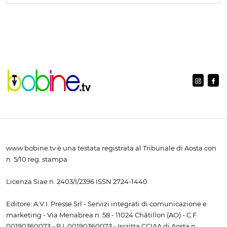
www.bobine.tv è una testata registrata al Tribunale di Aosta con
n. 5/10 reg. stampa
Licenza Siae n. 2403/I/2396 ISSN 2724-1440
Editore: A.V.I. Presse Srl - Servizi integrati di comunicazione e
marketing - Via Menabrea n. 58 - 11024 Châtillon (AO) - C.F.
00190360073 - P.I. 00190360073 - Iscritta CCIAA di Aosta n.