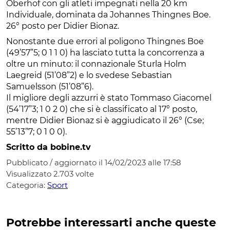
Oberhof con gli atleti impegnati nella 20 km
Individuale, dominata da Johannes Thingnes Boe.
26° posto per Didier Bionaz.
Nonostante due errori al poligono Thingnes Boe
(49’57”5; 0 1 1 0) ha lasciato tutta la concorrenza a
oltre un minuto: il connazionale Sturla Holm
Laegreid (51’08”2) e lo svedese Sebastian
Samuelsson (51’08”6).
Il migliore degli azzurri è stato Tommaso Giacomel
(54’17”3; 1 0 2 0) che si è classificato al 17° posto,
mentre Didier Bionaz si è aggiudicato il 26° (Cse;
55’13”7; 0 1 0 0).
Scritto da bobine.tv
Pubblicato / aggiornato il 14/02/2023 alle 17:58
Visualizzato
2.703
volte
Categoria:
Sport
Potrebbe interessarti anche queste