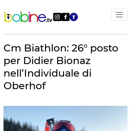
Vai
al
contenuto
Apri le impostazi
Cm Biathlon: 26° posto
per Didier Bionaz
nell’Individuale di
Oberhof