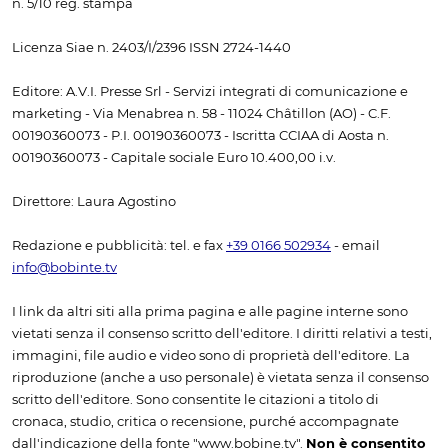
n. 5/10 reg. stampa
Licenza Siae n. 2403/I/2396 ISSN 2724-1440
Editore: A.V.I. Presse Srl - Servizi integrati di comunicazione e
marketing - Via Menabrea n. 58 - 11024 Châtillon (AO) - C.F.
00190360073 - P.I. 00190360073 - Iscritta CCIAA di Aosta n.
00190360073 - Capitale sociale Euro 10.400,00 i.v.
Direttore: Laura Agostino
Redazione e pubblicità: tel. e fax
+39 0166 502934
- email
info@bobinte.tv
I link da altri siti alla prima pagina e alle pagine interne sono
vietati senza il consenso scritto dell'editore. I diritti relativi a testi,
immagini, file audio e video sono di proprietà dell'editore. La
riproduzione (anche a uso personale) è vietata senza il consenso
scritto dell'editore. Sono consentite le citazioni a titolo di
cronaca, studio, critica o recensione, purché accompagnate
dall'indicazione della fonte "www.bobine.tv".
Non è consentito