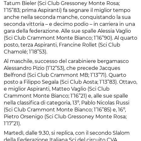
Tatum Bieler (Sci Club Gressoney Monte Rosa;
1’15”83; prima Aspiranti) fa segnare il miglior tempo
anche nella seconda manche, conquistando la sua
seconda vittoria – e decimo podio – in carriera in una
gara della federazione. Alle sue spalle Alessia Vaglio
(Sci Club Crammont Monte Bianco; 1’16”90). Al quarto
posto, terza Aspiranti, Francine Rollet (Sci Club
Chamolé; 1’18”53).
Al maschile, successo del carabiniere bergamasco
Alessandro Pizio (1’12”53), che precede Jacques
Belfrond (Sci Club Crammont MB; 1’13”71). Quarto
posto a Filippo Segala (Sci Club Aosta; 1’13”83). Ottavo,
e miglior Aspiranti, Matteo Vaglio (Sci Club
Crammont Monte Bianco; 1’16”21) e, alle sue spalle
nella classifica di categoria, 13°, Pablo Nicolas Russi
(Sci Club Crammont Monte Bianco; 1’16”85) e, 16°,
Pietro Orsenigo (Sci Club Gressoney Monte Rosa;
1’17”21).
Martedì, dalle 9.30, si replica, con il secondo Slalom
della Federazione Italiana Sci del circuito CVA