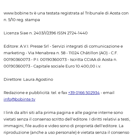
www.bobine.tv è una testata registrata al Tribunale di Aosta con
n. 5/10 reg. stampa
Licenza Siae n. 2403/I/2396 ISSN 2724-1440
Editore: A.V.I. Presse Srl - Servizi integrati di comunicazione e
marketing - Via Menabrea n. 58 - 11024 Châtillon (AO) - C.F.
00190360073 - P.I. 00190360073 - Iscritta CCIAA di Aosta n.
00190360073 - Capitale sociale Euro 10.400,00 i.v.
Direttore: Laura Agostino
Redazione e pubblicità: tel. e fax
+39 0166 502934
- email
info@bobinte.tv
I link da altri siti alla prima pagina e alle pagine interne sono
vietati senza il consenso scritto dell'editore. I diritti relativi a testi,
immagini, file audio e video sono di proprietà dell'editore. La
riproduzione (anche a uso personale) è vietata senza il consenso