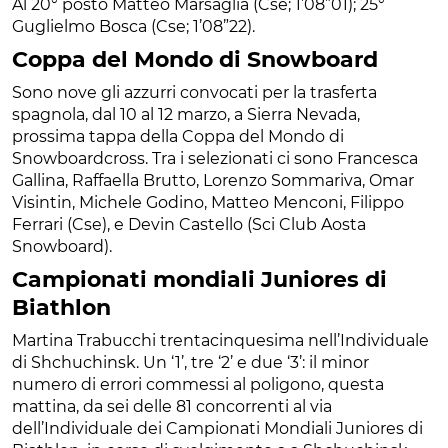
Al 20° posto Matteo Marsaglia (Cse; 1’08”01); 25°
Guglielmo Bosca (Cse; 1’08”22).
Coppa del Mondo di Snowboard
Sono nove gli azzurri convocati per la trasferta
spagnola, dal 10 al 12 marzo, a Sierra Nevada,
prossima tappa della Coppa del Mondo di
Snowboardcross. Tra i selezionati ci sono Francesca
Gallina, Raffaella Brutto, Lorenzo Sommariva, Omar
Visintin, Michele Godino, Matteo Menconi, Filippo
Ferrari (Cse), e Devin Castello (Sci Club Aosta
Snowboard).
Campionati mondiali Juniores di
Biathlon
Martina Trabucchi trentacinquesima nell’Individuale
di Shchuchinsk. Un ‘1’, tre ‘2’ e due ‘3’: il minor
numero di errori commessi al poligono, questa
mattina, da sei delle 81 concorrenti al via
dell’Individuale dei Campionati Mondiali Juniores di