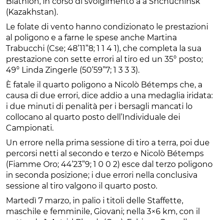
Biathlon, in corso di svolgimento a a Shchuchinsk
(Kazakhstan).
Le folate di vento hanno condizionato le prestazioni
al poligono e a farne le spese anche Martina
Trabucchi (Cse; 48’11”8; 1 1 4 1), che completa la sua
prestazione con sette errori al tiro ed un 35° posto;
49° Linda Zingerle (50’59”7; 1 3 3 3).
È fatale il quarto poligono a Nicolò Bétemps che, a
causa di due errori, dice addio a una medaglia iridata:
i due minuti di penalità per i bersagli mancati lo
collocano al quarto posto dell’Individuale dei
Campionati.
Un errore nella prima sessione di tiro a terra, poi due
percorsi netti al secondo e terzo e Nicolò Bétemps
(Fiamme Oro; 44’23”9; 1 0 0 2) esce dal terzo poligono
in seconda posizione; i due errori nella conclusiva
sessione al tiro valgono il quarto posto.
Martedì 7 marzo, in palio i titoli delle Staffette,
maschile e femminile, Giovani; nella 3×6 km, con il