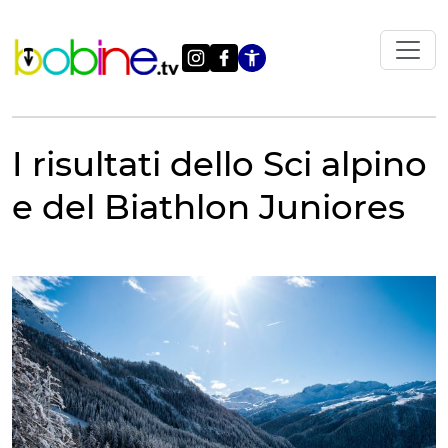
Vai
al
contenuto
Apri le impostazi
I risultati dello Sci alpino
e del Biathlon Juniores