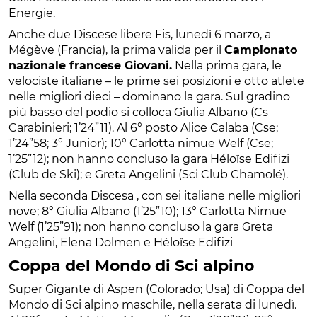
Energie.
Anche due Discese libere Fis, lunedì 6 marzo, a
Mégève (Francia), la prima valida per il
Campionato
nazionale francese Giovani.
Nella prima gara, le
velociste italiane – le prime sei posizioni e otto atlete
nelle migliori dieci – dominano la gara. Sul gradino
più basso del podio si colloca Giulia Albano (Cs
Carabinieri; 1’24”11). Al 6° posto Alice Calaba (Cse;
1’24”58; 3° Junior); 10° Carlotta nimue Welf (Cse;
1’25”12); non hanno concluso la gara Héloïse Edifizi
(Club de Ski); e Greta Angelini (Sci Club Chamolé).
Nella seconda Discesa , con sei italiane nelle migliori
nove; 8° Giulia Albano (1’25”10); 13° Carlotta Nimue
Welf (1’25”91); non hanno concluso la gara Greta
Angelini, Elena Dolmen e Héloïse Edifizi
Coppa del Mondo di Sci alpino
Super Gigante di Aspen (Colorado; Usa) di Coppa del
Mondo di Sci alpino maschile, nella serata di lunedì.