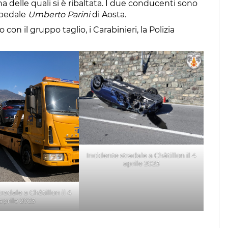
na delle quali si è ribaltata. I due conducenti sono
Ospedale
Umberto Parini
di Aosta.
 con il gruppo taglio, i Carabinieri, la Polizia
Incidente stradale a Châtillon il 4
aprile 2023
radale a Châtillon il 4
aprile 2023