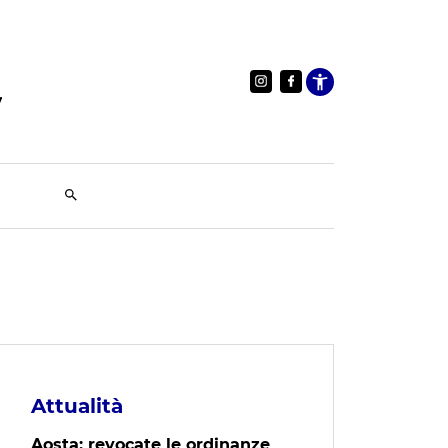
Apri le im
Attualità
Aosta: revocate le ordinanze