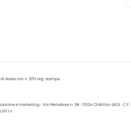
di Aosta con n. 5/10 reg. stampa
unicazione e marketing - Via Menabrea n. 58 - 11024 Châtillon (AO) - C.F
00 i.v.