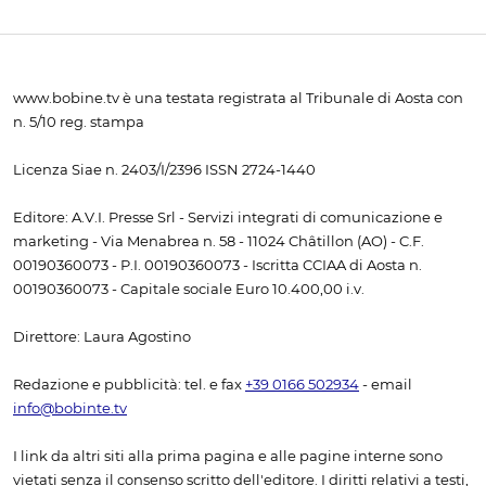
www.bobine.tv è una testata registrata al Tribunale di Aosta con
n. 5/10 reg. stampa
Licenza Siae n. 2403/I/2396 ISSN 2724-1440
Editore: A.V.I. Presse Srl - Servizi integrati di comunicazione e
marketing - Via Menabrea n. 58 - 11024 Châtillon (AO) - C.F.
00190360073 - P.I. 00190360073 - Iscritta CCIAA di Aosta n.
00190360073 - Capitale sociale Euro 10.400,00 i.v.
Direttore: Laura Agostino
Redazione e pubblicità: tel. e fax
+39 0166 502934
- email
info@bobinte.tv
I link da altri siti alla prima pagina e alle pagine interne sono
vietati senza il consenso scritto dell'editore. I diritti relativi a testi,