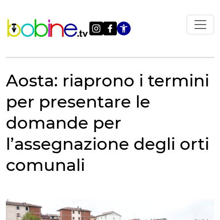
Vai
al
contenuto
Apri le impostazi
Aosta: riaprono i termini
per presentare le
domande per
l’assegnazione degli orti
comunali