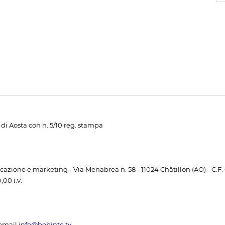
di Aosta con n. 5/10 reg. stampa
unicazione e marketing - Via Menabrea n. 58 - 11024 Châtillon (AO) - C.F
00 i.v.
email
info@bobinte.tv