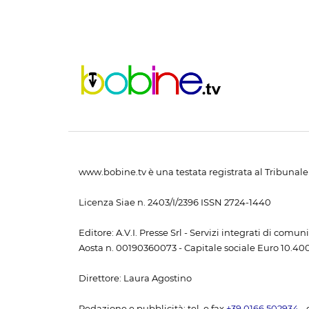
www.bobine.tv è una testata registrata al Tribunale 
Licenza Siae n. 2403/I/2396 ISSN 2724-1440
Editore: A.V.I. Presse Srl - Servizi integrati di com
Aosta n. 00190360073 - Capitale sociale Euro 10.400,
Direttore: Laura Agostino
Redazione e pubblicità: tel. e fax
+39 0166 502934
- 