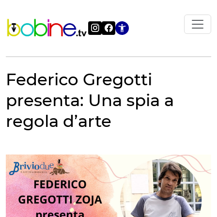
Vai
al
contenuto
Apri le impostazi
Federico Gregotti
presenta: Una spia a
regola d’arte