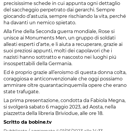
precisissime schede in cui appunta ogni dettaglio
del saccheggio perpetrato dai gerarchi. Sempre
giocando d’astuzia, sempre rischiando la vita, perché
ha davanti un nemico spietato.
Alla fine della Seconda guerra mondiale, Rose si
unisce ai Monuments Men, un gruppo di soldati
alleati esperti d’arte, e li aiuta a recuperare, grazie ai
suoi preziosi appunti, molti dei capolavori che i
nazisti hanno sottratto e nascosto nei luoghi piú
insospettabili della Germania.
Ed è proprio grazie all’eroismo di questa donna colta,
coraggiosa e anticonvenzionale che oggi possiamo
ammirare oltre quarantacinquemila opere che erano
state trafugate.
La prima presentazione, condotta da Fabiola Megna,
si svolgerà sabato 6 maggio 2023, ad Aosta, nella
piazzetta della libreria Briviodue, alle ore 18.
Scritto da bobine.tv
Pubblicato / aggiornato il 01/05/2023 alle 14:33