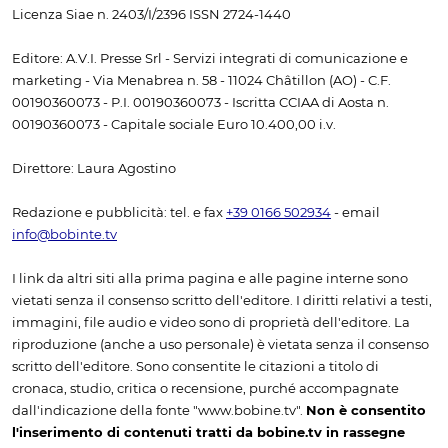
Licenza Siae n. 2403/I/2396 ISSN 2724-1440
Editore: A.V.I. Presse Srl - Servizi integrati di comunicazione e
marketing - Via Menabrea n. 58 - 11024 Châtillon (AO) - C.F.
00190360073 - P.I. 00190360073 - Iscritta CCIAA di Aosta n.
00190360073 - Capitale sociale Euro 10.400,00 i.v.
Direttore: Laura Agostino
Redazione e pubblicità: tel. e fax
+39 0166 502934
- email
info@bobinte.tv
I link da altri siti alla prima pagina e alle pagine interne sono
vietati senza il consenso scritto dell'editore. I diritti relativi a testi,
immagini, file audio e video sono di proprietà dell'editore. La
riproduzione (anche a uso personale) è vietata senza il consenso
scritto dell'editore. Sono consentite le citazioni a titolo di
cronaca, studio, critica o recensione, purché accompagnate
dall'indicazione della fonte "www.bobine.tv".
Non è consentito
l'inserimento di contenuti tratti da bobine.tv in rassegne