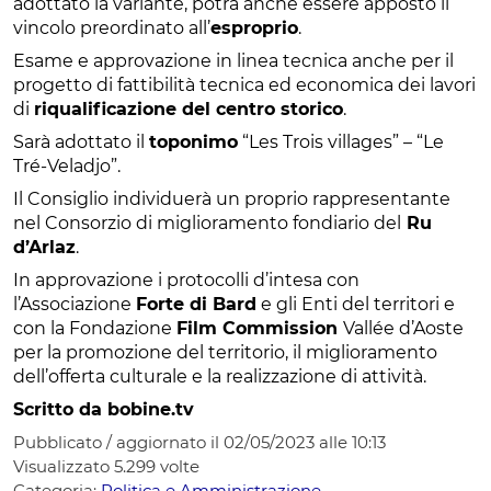
adottato la variante, potrà anche essere apposto il
vincolo preordinato all’
esproprio
.
Esame e approvazione in linea tecnica anche per il
progetto di fattibilità tecnica ed economica dei lavori
di
riqualificazione del centro storico
.
Sarà adottato il
toponimo
“Les Trois villages” – “Le
Tré-Veladjo”.
Il Consiglio individuerà un proprio rappresentante
nel Consorzio di miglioramento fondiario del
Ru
d’Arlaz
.
In approvazione i protocolli d’intesa con
l’Associazione
Forte di Bard
e gli Enti del territori e
con la Fondazione
Film Commission
Vallée d’Aoste
per la promozione del territorio, il miglioramento
dell’offerta culturale e la realizzazione di attività.
Scritto da bobine.tv
Pubblicato / aggiornato il 02/05/2023 alle 10:13
Visualizzato
5.299
volte
Categoria:
Politica e Amministrazione