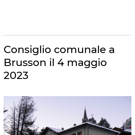
Vai
al
contenuto
Apri le impostazi
Consiglio comunale a
Brusson il 4 maggio
2023