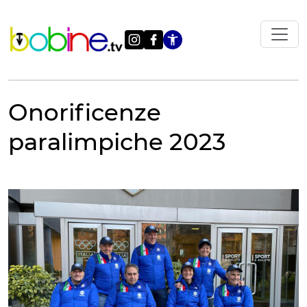
Vai
al
contenuto
Apri le impostazi
Onorificenze
paralimpiche 2023