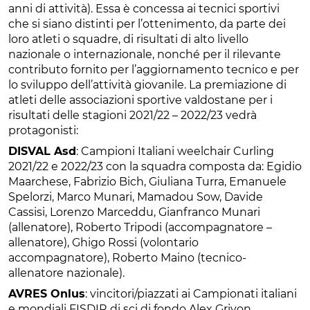
anni di attività). Essa è concessa ai tecnici sportivi
che si siano distinti per l’ottenimento, da parte dei
loro atleti o squadre, di risultati di alto livello
nazionale o internazionale, nonché per il rilevante
contributo fornito per l’aggiornamento tecnico e per
lo sviluppo dell’attività giovanile. La premiazione di
atleti delle associazioni sportive valdostane per i
risultati delle stagioni 2021/22 – 2022/23 vedrà
protagonisti:
DISVAL Asd
: Campioni Italiani weelchair Curling
2021/22 e 2022/23 con la squadra composta da: Egidio
Maarchese, Fabrizio Bich, Giuliana Turra, Emanuele
Spelorzi, Marco Munari, Mamadou Sow, Davide
Cassisi, Lorenzo Marceddu, Gianfranco Munari
(allenatore), Roberto Tripodi (accompagnatore –
allenatore), Ghigo Rossi (volontario
accompagnatore), Roberto Maino (tecnico-
allenatore nazionale).
AVRES Onlus
: vincitori/piazzati ai Campionati italiani
e mondiali FISDIR di sci di fondo Alex Grivon,