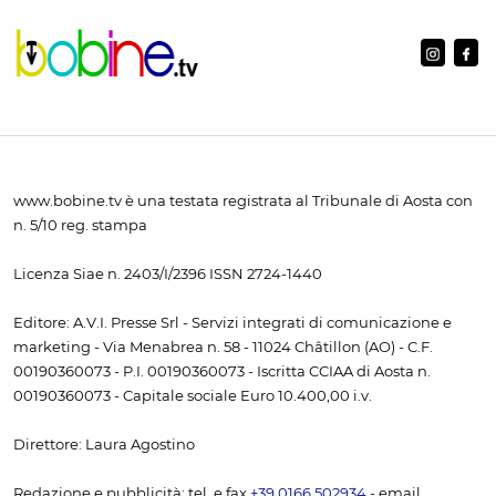
www.bobine.tv è una testata registrata al Tribunale di Aosta con
n. 5/10 reg. stampa
Licenza Siae n. 2403/I/2396 ISSN 2724-1440
Editore: A.V.I. Presse Srl - Servizi integrati di comunicazione e
marketing - Via Menabrea n. 58 - 11024 Châtillon (AO) - C.F.
00190360073 - P.I. 00190360073 - Iscritta CCIAA di Aosta n.
00190360073 - Capitale sociale Euro 10.400,00 i.v.
Direttore: Laura Agostino
Redazione e pubblicità: tel. e fax
+39 0166 502934
- email