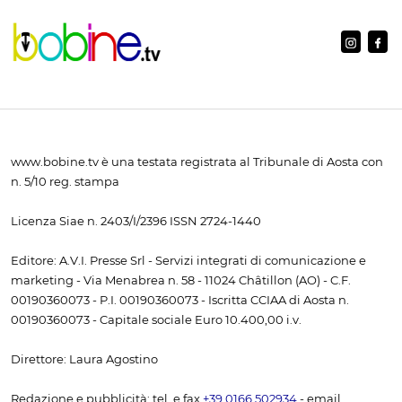
www.bobine.tv è una testata registrata al Tribunale di Aosta con
n. 5/10 reg. stampa
Licenza Siae n. 2403/I/2396 ISSN 2724-1440
Editore: A.V.I. Presse Srl - Servizi integrati di comunicazione e
marketing - Via Menabrea n. 58 - 11024 Châtillon (AO) - C.F.
00190360073 - P.I. 00190360073 - Iscritta CCIAA di Aosta n.
00190360073 - Capitale sociale Euro 10.400,00 i.v.
Direttore: Laura Agostino
Redazione e pubblicità: tel. e fax
+39 0166 502934
- email