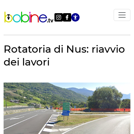
Vai
al
contenuto
Apri le impostazi
Rotatoria di Nus: riavvio
dei lavori