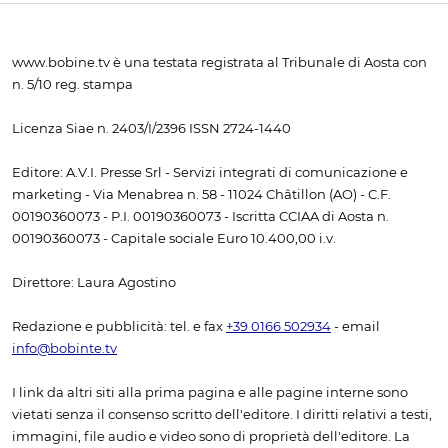
www.bobine.tv è una testata registrata al Tribunale di Aosta con
n. 5/10 reg. stampa
Licenza Siae n. 2403/I/2396 ISSN 2724-1440
Editore: A.V.I. Presse Srl - Servizi integrati di comunicazione e
marketing - Via Menabrea n. 58 - 11024 Châtillon (AO) - C.F.
00190360073 - P.I. 00190360073 - Iscritta CCIAA di Aosta n.
00190360073 - Capitale sociale Euro 10.400,00 i.v.
Direttore: Laura Agostino
Redazione e pubblicità: tel. e fax
+39 0166 502934
- email
info@bobinte.tv
I link da altri siti alla prima pagina e alle pagine interne sono
vietati senza il consenso scritto dell'editore. I diritti relativi a testi,
immagini, file audio e video sono di proprietà dell'editore. La