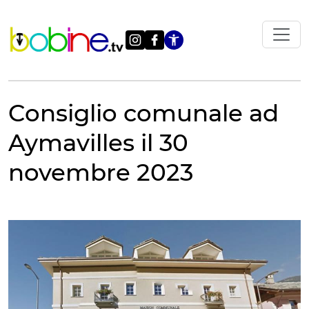
Vai
al
contenuto
Apri le impostazi
Consiglio comunale ad
Aymavilles il 30
novembre 2023