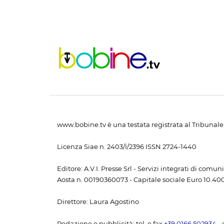
www.bobine.tv è una testata registrata al Tribunale 
Licenza Siae n. 2403/I/2396 ISSN 2724-1440
Editore: A.V.I. Presse Srl - Servizi integrati di com
Aosta n. 00190360073 - Capitale sociale Euro 10.400,
Direttore: Laura Agostino
Redazione e pubblicità: tel. e fax
+39 0166 502934
- 