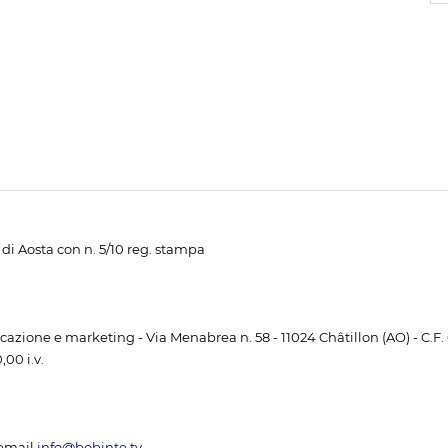
di Aosta con n. 5/10 reg. stampa
unicazione e marketing - Via Menabrea n. 58 - 11024 Châtillon (AO) - C.F
00 i.v.
email
info@bobinte.tv