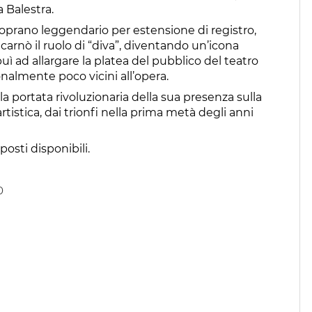
a Balestra.
 soprano leggendario per estensione di registro,
 incarnò il ruolo di “diva”, diventando un’icona
buì ad allargare la platea del pubblico del teatro
ionalmente poco vicini all’opera.
la portata rivoluzionaria della sua presenza sulla
artistica, dai trionfi nella prima metà degli anni
posti disponibili.
0