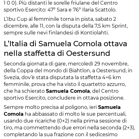
1 0 0). Più distanti le sorelle friulane del Centro
sportivo Esercito: 47° Sara e 76° Ilaria Scattolo.
L’Ibu Cup al femminile torna in pista, sabato 2
dicembre, alle 11, con la disputa della 7,5 km Sprint,
sempre sulle nevi finlandesi di Kontiolahti.
L’Italia di Samuela Comola ottava
nella staffetta di Oestersund
Seconda giornata di gare, mercoledì 29 novembre,
della Coppa del mondo di Biahtlon, a Oestersund, in
Svezia, dov’è stata disputata la staffetta 4×6 km
femminile, prova che ha visto il quartetto azzurro,
che ha schierato
Samuela Comola
, del Centro
sportivo Esercito, concludere in ottava posizione.
Sempre molto precisa al poligono, ieri
Samuela
Comola
ha abbassato di molto le sue percentuali,
usando due ricariche (0+2) nella prima sessione di
tiro, ma commettendo due errori nella seconda (2+3),
completando la sua frazione con il sedicesimo