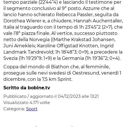
tempo parziale (22’44”4) e lasciando il testimone per
il segmento conclusivo al 9° posto. Azzurre che al
lancio hanno schierato Rebecca Passler, seguita da
Dorothea Wierer e, a chiudere, Hannah Auchentaller,
Italia al traguardo con il tempo di 1h 23’45”2 (2+7), che
vale l’8° piazza finale. Al vertice, successo piuttosto
netto della Norvegia ((Marthe Krakstad Johansen,
Juni Arnekleiv, Karoline Offigstad Knotten, Ingrid
Landmark Tandrevold; 1h 18’48”3; 0+9), a precedere la
Svezia (1h 19’29”9; 1+9) e la Germania (1h 19’36”2; 0+4).
Coppa del mondo di Biathon che, al femminile,
prosegue sulle nevi svedesi di Oestresund, venerdì 1
dicembre, con la 7,5 km Sprint.
Scritto da bobine.tv
Pubblicato / aggiornato il 04/12/2023 alle 13:21
Visualizzato
4.171
volte
Categoria:
Sport