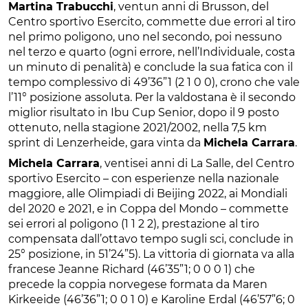
Martina Trabucchi
, ventun anni di Brusson, del
Centro sportivo Esercito, commette due errori al tiro
nel primo poligono, uno nel secondo, poi nessuno
nel terzo e quarto (ogni errore, nell’Individuale, costa
un minuto di penalità) e conclude la sua fatica con il
tempo complessivo di 49’36”1 (2 1 0 0), crono che vale
l’11° posizione assoluta. Per la valdostana è il secondo
miglior risultato in Ibu Cup Senior, dopo il 9 posto
ottenuto, nella stagione 2021/2002, nella 7,5 km
sprint di Lenzerheide, gara vinta da
Michela Carrara
.
Michela Carrara
, ventisei anni di La Salle, del Centro
sportivo Esercito – con esperienze nella nazionale
maggiore, alle Olimpiadi di Beijing 2022, ai Mondiali
del 2020 e 2021, e in Coppa del Mondo – commette
sei errori al poligono (1 1 2 2), prestazione al tiro
compensata dall’ottavo tempo sugli sci, conclude in
25° posizione, in 51’24”5). La vittoria di giornata va alla
francese Jeanne Richard (46’35”1; 0 0 0 1) che
precede la coppia norvegese formata da Maren
Kirkeeide (46’36”1; 0 0 1 0) e Karoline Erdal (46’57”6; 0