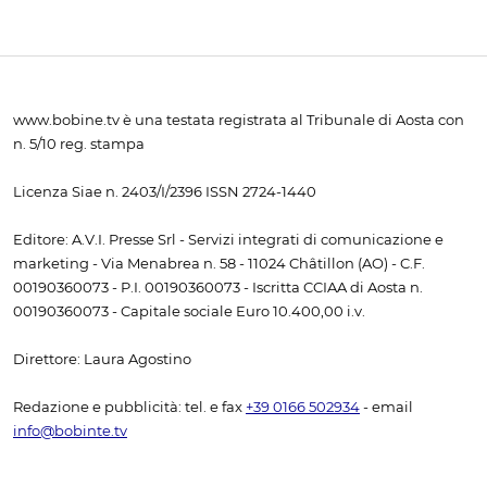
www.bobine.tv è una testata registrata al Tribunale di Aosta con
n. 5/10 reg. stampa
Licenza Siae n. 2403/I/2396 ISSN 2724-1440
Editore: A.V.I. Presse Srl - Servizi integrati di comunicazione e
marketing - Via Menabrea n. 58 - 11024 Châtillon (AO) - C.F.
00190360073 - P.I. 00190360073 - Iscritta CCIAA di Aosta n.
00190360073 - Capitale sociale Euro 10.400,00 i.v.
Direttore: Laura Agostino
Redazione e pubblicità: tel. e fax
+39 0166 502934
- email
info@bobinte.tv
I link da altri siti alla prima pagina e alle pagine interne sono