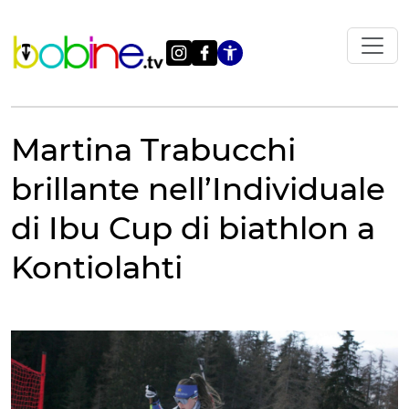
Vai
al
contenuto
Apri le impostazi
Martina Trabucchi
brillante nell’Individuale
di Ibu Cup di biathlon a
Kontiolahti