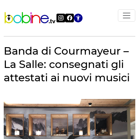
Vai
al
contenuto
Apri le impostazi
Banda di Courmayeur –
La Salle: consegnati gli
attestati ai nuovi musici