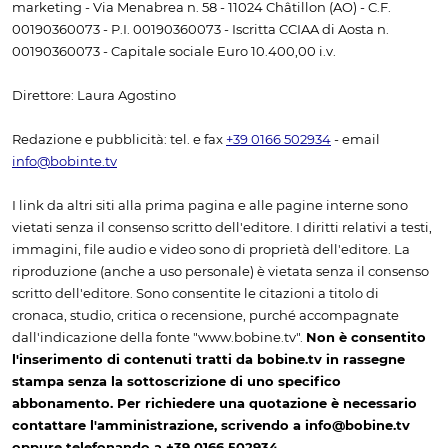
marketing - Via Menabrea n. 58 - 11024 Châtillon (AO) - C.F.
00190360073 - P.I. 00190360073 - Iscritta CCIAA di Aosta n.
00190360073 - Capitale sociale Euro 10.400,00 i.v.
Direttore: Laura Agostino
Redazione e pubblicità: tel. e fax
+39 0166 502934
- email
info@bobinte.tv
I link da altri siti alla prima pagina e alle pagine interne sono
vietati senza il consenso scritto dell'editore. I diritti relativi a testi,
immagini, file audio e video sono di proprietà dell'editore. La
riproduzione (anche a uso personale) è vietata senza il consenso
scritto dell'editore. Sono consentite le citazioni a titolo di
cronaca, studio, critica o recensione, purché accompagnate
dall'indicazione della fonte "www.bobine.tv".
Non è consentito
l'inserimento di contenuti tratti da bobine.tv in rassegne
stampa senza la sottoscrizione di uno specifico
abbonamento. Per richiedere una quotazione è necessario
contattare l'amministrazione, scrivendo a info@bobine.tv
oppure telefonando a +39 0166 502934