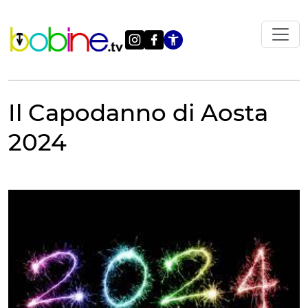
Vai
al
contenuto
Apri le impostazi
Il Capodanno di Aosta
2024