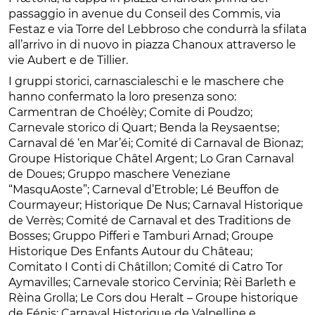
passaggio in avenue du Conseil des Commis, via
Festaz e via Torre del Lebbroso che condurrà la sfilata
all’arrivo in di nuovo in piazza Chanoux attraverso le
vie Aubert e de Tillier.
I gruppi storici, carnascialeschi e le maschere che
hanno confermato la loro presenza sono:
Carmentran de Choélèy; Comite di Poudzo;
Carnevale storico di Quart; Benda la Reysaentse;
Carnaval dé ‘en Mar’éi; Comité di Carnaval de Bionaz;
Groupe Historique Châtel Argent; Lo Gran Carnaval
de Doues; Gruppo maschere Veneziane
“MasquAoste”; Carneval d’Etroble; Lé Beuffon de
Courmayeur; Historique De Nus; Carnaval Historique
de Verrès; Comité de Carnaval et des Traditions de
Bosses; Gruppo Pifferi e Tamburi Arnad; Groupe
Historique Des Enfants Autour du Château;
Comitato I Conti di Châtillon; Comité di Catro Tor
Aymavilles; Carnevale storico Cervinia; Rèi Barleth e
Rèina Grolla; Le Cors dou Heralt – Groupe historique
de Fénis; Carnaval Historique de Valpelline e