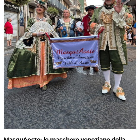
MasquAoste: le maschere veneziane della