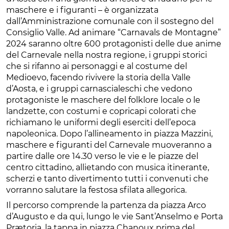
maschere e i figuranti – è organizzata
dall’Amministrazione comunale con il sostegno del
Consiglio Valle. Ad animare “Carnavals de Montagne”
2024 saranno oltre 600 protagonisti delle due anime
del Carnevale nella nostra regione, i gruppi storici
che si rifanno ai personaggi e al costume del
Medioevo, facendo rivivere la storia della Valle
d’Aosta, e i gruppi carnascialeschi che vedono
protagoniste le maschere del folklore locale o le
landzette, con costumi e copricapi colorati che
richiamano le uniformi degli eserciti dell’epoca
napoleonica. Dopo l’allineamento in piazza Mazzini,
maschere e figuranti del Carnevale muoveranno a
partire dalle ore 14.30 verso le vie e le piazze del
centro cittadino, allietando con musica itinerante,
scherzi e tanto divertimento tutti i convenuti che
vorranno salutare la festosa sfilata allegorica.
Il percorso comprende la partenza da piazza Arco
d’Augusto e da qui, lungo le vie Sant’Anselmo e Porta
Prætoria, la tappa in piazza Chanoux prima del