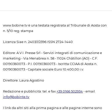
www.bobine.tv è una testata registrata al Tribunale di Aosta con
n. 5/10 reg. stampa
Licenza Siae n. 2403/I/2396 ISSN 2724-1440
Editore: A.V.I. Presse Srl - Servizi integrati di comunicazione e
marketing - Via Menabrea n. 58 - 11024 Châtillon (AO) - C.F.
00190360073 - P.I. 00190360073 - Iscritta CCIAA di Aosta n.
00190360073 - Capitale sociale Euro 10.400,00 i.v.
Direttore: Laura Agostino
Redazione e pubblicità: tel. e fax
+39 0166 502934
- email
info@bobinte.tv
I link da altri siti alla prima pagina e alle pagine interne sono