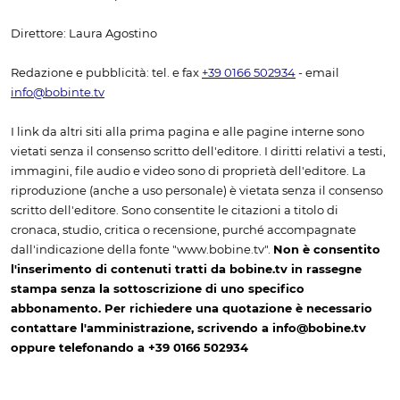
Direttore: Laura Agostino
Redazione e pubblicità: tel. e fax
+39 0166 502934
- email
info@bobinte.tv
I link da altri siti alla prima pagina e alle pagine interne sono
vietati senza il consenso scritto dell'editore. I diritti relativi a testi,
immagini, file audio e video sono di proprietà dell'editore. La
riproduzione (anche a uso personale) è vietata senza il consenso
scritto dell'editore. Sono consentite le citazioni a titolo di
cronaca, studio, critica o recensione, purché accompagnate
dall'indicazione della fonte "www.bobine.tv".
Non è consentito
l'inserimento di contenuti tratti da bobine.tv in rassegne
stampa senza la sottoscrizione di uno specifico
abbonamento. Per richiedere una quotazione è necessario
contattare l'amministrazione, scrivendo a info@bobine.tv
oppure telefonando a +39 0166 502934