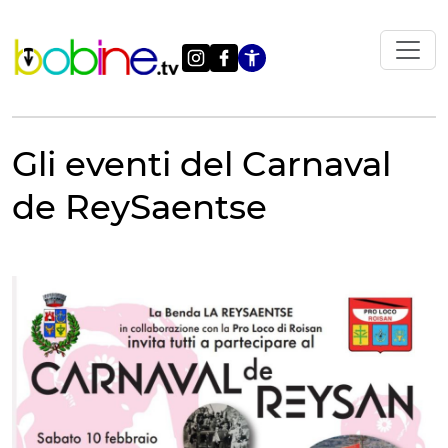
Vai
al
contenuto
Apri le impostazi
Gli eventi del Carnaval
de ReySaentse