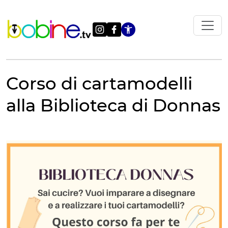
Vai
al
contenuto
Apri le impostazi
Corso di cartamodelli
alla Biblioteca di Donnas