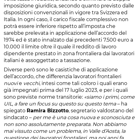
imposizione giuridica, secondo quanto previsto dalle
disposizioni convenzionali in vigore tra Svizzera ed
Italia. In ogni caso, il carico fiscale complessivo non
potrà essere inferiore rispetto all’imposta che
sarebbe prelevata in applicazione dell’accordo del
1974 ed è stato innalzato dai precedenti 7.500 euro a
10.000 il limite oltre il quale il reddito di lavoro
dipendente prestato in zona frontaliera dai lavoratori
italiani è assoggettato a tassazione.
Diverse però sono le casistiche di applicazione
dell’accordo, che differenzia lavoratori frontalieri
nuovi
e
vecchi
, intesi come tali coloro i quali erano
già impegnati prima del 17 luglio 2023, e per i quali
sono previste norme transitorie:
«siamo i primi, come
UIL, a fare un focus su questo su questo tema
– ha
spiegato
Ramira Bizzotto
, segretario valdostano del
sindacato –
per me è una cosa nuova e sconosciuta e
non sono assolutamente preparata. Non abbiamo
mai vissuto come un problema, in Valle d’Aosta, la
questione dei lavoratori frontalieri, ma noi anni fa