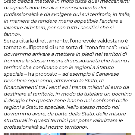
Stato debba mettere in moto tutte quei meccanismi
di agevolazioni fiscali e riconoscimento del
professionalità e da svolgere qui sul territorio, in Italia,
in maniera da rendere meno appetibile l’andare a
lavorare all’estero, per con tutti i sacrifici che si
fanno»
.
Senza citarla direttamente, l’onorevole valdostano è
tornato sull’ipotesi di una sorta di “zona franca”:
«noi
dovremmo arrivare a mettere in piedi nei territori di
frontiera la stessa misura di sussidiarietà che hanno i
territori che confinano con le regioni a Statuto
speciale
– ha proposto –
ad esempio il Canavese
beneficia ogni anno, attraverso lo Stato, di
finanziamenti tra i venti ed i trenta milioni di euro da
destinare al territorio, in modo da tutelare un pochino
il disagio che queste zone hanno nei confronti delle
regioni a Statuto speciale. Nello stesso modo noi
dovremmo avere, da parte dello Stato, delle misure
strutturali in questi termini per poter valorizzare le
professionalità sul nostro territorio».