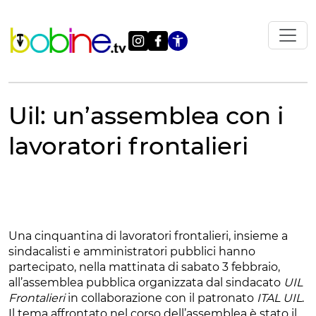
Vai
al
contenuto
Apri le impostazi
Uil: un’assemblea con i
lavoratori frontalieri
Una cinquantina di lavoratori frontalieri, insieme a
sindacalisti e amministratori pubblici hanno
partecipato, nella mattinata di sabato 3 febbraio,
all’assemblea pubblica organizzata dal sindacato
UIL
Frontalieri
in collaborazione con il patronato
ITAL UIL
.
Il tema affrontato nel corso dell’assemblea è stato il