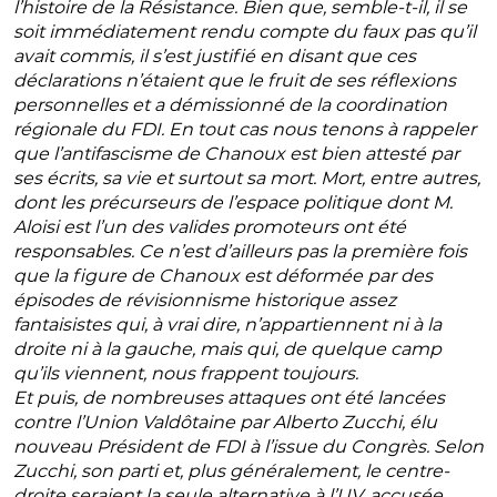
l’histoire de la Résistance. Bien que, semble-t-il, il se
soit immédiatement rendu compte du faux pas qu’il
avait commis, il s’est justifié en disant que ces
déclarations n’étaient que le fruit de ses réflexions
personnelles et a démissionné de la coordination
régionale du FDI. En tout cas nous tenons à rappeler
que l’antifascisme de Chanoux est bien attesté par
ses écrits, sa vie et surtout sa mort. Mort, entre autres,
dont les précurseurs de l’espace politique dont M.
Aloisi est l’un des valides promoteurs ont été
responsables. Ce n’est d’ailleurs pas la première fois
que la figure de Chanoux est déformée par des
épisodes de révisionnisme historique assez
fantaisistes qui, à vrai dire, n’appartiennent ni à la
droite ni à la gauche, mais qui, de quelque camp
qu’ils viennent, nous frappent toujours.
Et puis, de nombreuses attaques ont été lancées
contre l’Union Valdôtaine par Alberto Zucchi, élu
nouveau Président de FDI à l’issue du Congrès. Selon
Zucchi, son parti et, plus généralement, le centre-
droite seraient la seule alternative à l’UV, accusée,