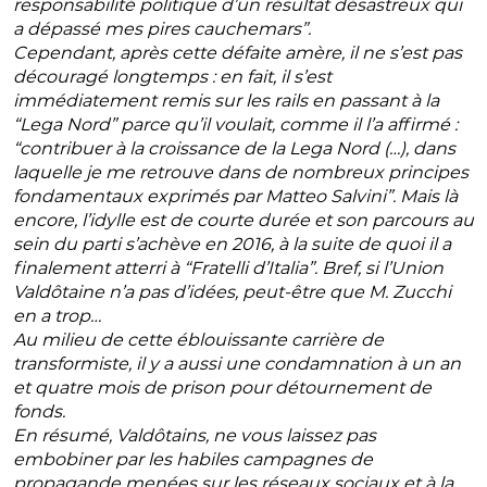
responsabilité politique d’un résultat désastreux qui
a dépassé mes pires cauchemars”.
Cependant, après cette défaite amère, il ne s’est pas
découragé longtemps : en fait, il s’est
immédiatement remis sur les rails en passant à la
“Lega Nord” parce qu’il voulait, comme il l’a affirmé :
“contribuer à la croissance de la Lega Nord (…), dans
laquelle je me retrouve dans de nombreux principes
fondamentaux exprimés par Matteo Salvini”. Mais là
encore, l’idylle est de courte durée et son parcours au
sein du parti s’achève en 2016, à la suite de quoi il a
finalement atterri à “Fratelli d’Italia”. Bref, si l’Union
Valdôtaine n’a pas d’idées, peut-être que M. Zucchi
en a trop…
Au milieu de cette éblouissante carrière de
transformiste, il y a aussi une condamnation à un an
et quatre mois de prison pour détournement de
fonds.
En résumé, Valdôtains, ne vous laissez pas
embobiner par les habiles campagnes de
propagande menées sur les réseaux sociaux et à la