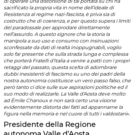
di operare una distorsione di tal portata su chi
ha
sacrificato la propria vita in nome dell’ideale di
Resistenza al regime nazi-fascista, è priva sia di
costrutto che di coerenza, e per questo supera i limiti
del paradossale per approdare direttamente
nell’assurdo. A questo signore che la storia la
manipola a suo uso e consumo con insinuazioni
sconfessate da dati di realtà inoppugnabili, voglio
solo far presente che sulla strada lunga e complessa
che porterà Fratelli d’Italia a venire a patti con i propri
retaggi del passato, questa scelta di adombrare
dubbi inesistenti di fascismo su uno dei padri della
nostra autonomia costituisce un vero passo falso, che
però tanto ci dice sulle sue aspirazioni politiche ed il
suo modo di realizzarle. La Valle d’Aosta deve molto
ad Émile Chanoux e non sarà certo una visione
evidentemente distorta dei fatti ad appannarne la
figura nella memoria e nel cuore di tutti i valdostani
».
Presidente della Regione
autonoma Valle d’Aosta