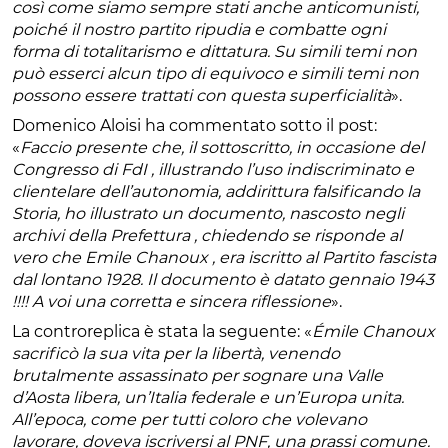
così come siamo sempre stati anche anticomunisti,
poiché il nostro partito ripudia e combatte ogni
forma di totalitarismo e dittatura. Su simili temi non
può esserci alcun tipo di equivoco e simili temi non
possono essere trattati con questa superficialità
».
Domenico Aloisi ha commentato sotto il post:
«
Faccio presente che, il sottoscritto, in occasione del
Congresso di FdI , illustrando l’uso indiscriminato e
clientelare dell’autonomia, addirittura falsificando la
Storia, ho illustrato un documento, nascosto negli
archivi della Prefettura , chiedendo se risponde al
vero che Emile Chanoux , era iscritto al Partito fascista
dal lontano 1928. Il documento è datato gennaio 1943
!!!! A voi una corretta e sincera riflessione
».
La controreplica è stata la seguente: «
Émile Chanoux
sacrificò la sua vita per la libertà, venendo
brutalmente assassinato per sognare una Valle
d’Aosta libera, un’Italia federale e un’Europa unita.
All’epoca, come per tutti coloro che volevano
lavorare, doveva iscriversi al PNF, una prassi comune.