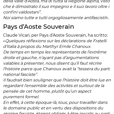
della Valle d’Aosta, ma di tutta la Regione alpina, visto
che è dimostrato il suo impegno e il suo lavoro oltre i
confini valdostani”.
Noi siamo tutte e tutti orgogliosamente antifascisti!
».
Pays d’Aoste Souverain
Claude Vicari, per Pays d’Aoste Souverain, ha scritto:
«
Quelques réflexions sur les déclarations de Fratelli
d’Italia à propos du Marthyr Emile Chanoux.
De temps en temps les représentants de l’extrême
droite et gauche, n’ayant pas d’argumentations
valables à présenter, nous disent qu’il faut récrire
l’histoire parce que Chanoux avait la “tessera du parti
national fasciste”.
Il faudrait bien souligner que l’histoire doit être lue en
regardant l’ensemble des activités et surtout de la
pensée de cet homme, plutôt qu’un aspect
purement formel.
En effet, à cette époque-là, tous, pour travailler dans
le domaine public et en vertu des dispositions du
régime fasciste, étaient obligés à être inscrits au parti