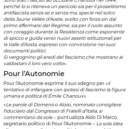
Sono stati i fascisti ad uccidere Chanoux nel 1944,
perché lo si riteneva un pericolo sia per il proselitismo
antifascista senza se e senza ma, specie nel solco
della Jeune Vallée d’Aoste, svolto con forza sin dal
primo affermarsi del Regime, sia per il ruolo assunto
con coraggio durante la Resistenza come esponente
di spicco e guida verso nuovi assetti istituzionali per
la Valle d’Aosta, espressi con convinzione nei suoi
documenti politici.
Si vergognino gli eredi del fascismo che mostrano ai
valdostani il loro vero volto
».
Pour l’Autonomie
Pour l’Autonomie esprime il suo sdegno per «
il
tentativo di infangare con ipotesi di fascismo la figura
umana e politica di Émile Chanoux».
«
Le parole di Domenico Aloisi, nominato consigliere
fiduciario dal Congresso di Fratelli d’Italia, si
commentano da sole
-. puntualizza Aldo Di Marco,
segretario politico di Pour l’Autonomie –
La sola idea