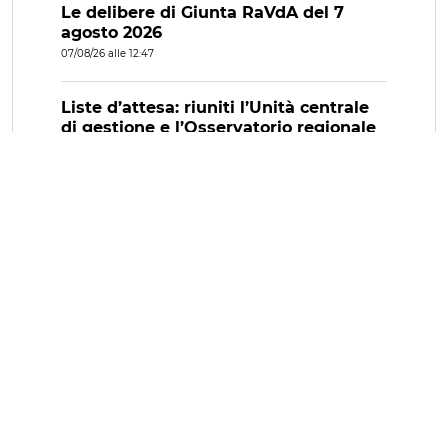
Le delibere di Giunta RaVdA del 7
agosto 2026
07/08/26 alle 12:47
Liste d’attesa: riuniti l’Unità centrale
di gestione e l’Osservatorio regionale
07/08/26 alle 12:40
Carta d’identità elettronica senza
scadenza per gli over 70
07/08/26 alle 12:01
Nuovo supermercato ad Aosta: le
osservazioni della Lega alla variante
del Piano regolatore
07/08/26 alle 15:25
Teatro itinerante a Valgrisenche
07/08/26 alle 11:09