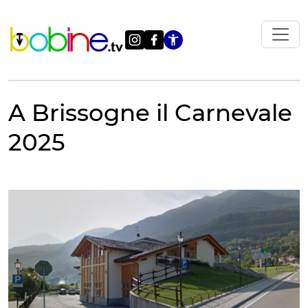
Vai
al
contenuto
Apri le impostazi
A Brissogne il Carnevale
2025