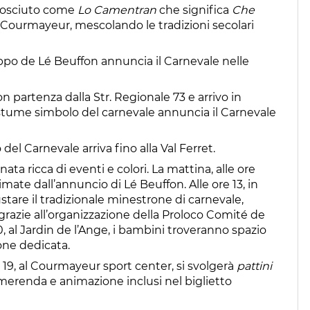
onosciuto come
Lo Camentran
che significa
Che
 a Courmayeur, mescolando le tradizioni secolari
ruppo de Lé Beuffon annuncia il Carnevale nelle
on partenza dalla Str. Regionale 73 e arrivo in
stume simbolo del carnevale annuncia il Carnevale
 del Carnevale arriva fino alla Val Ferret.
ata ricca di eventi e colori. La mattina, alle ore
mate dall’annuncio di Lé Beuffon. Alle ore 13, in
stare il tradizionale minestrone di carnevale,
 grazie all’organizzazione della Proloco Comité de
, al Jardin de l’Ange, i bambini troveranno spazio
one dedicata.
e 19, al Courmayeur sport center, si svolgerà
pattini
ri merenda e animazione inclusi nel biglietto