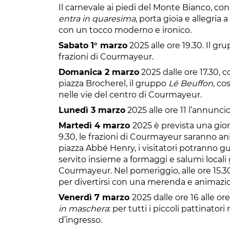
Il carnevale ai piedi del Monte Bianco, c
entra in quaresima
, porta gioia e allegria
con un tocco moderno e ironico.
Sabato 1° marzo
2025 alle ore 19.30. Il g
frazioni di Courmayeur.
Domanica 2 marzo
2025 dalle ore 17.30, c
piazza Brocherel, il gruppo
Lé Beuffon
, co
nelle vie del centro di Courmayeur.
Lunedì 3 marzo
2025 alle ore 11 l’annuncio
Martedì 4 marzo
2025 è prevista una giorn
9.30, le frazioni di Courmayeur saranno ani
piazza Abbé Henry, i visitatori potranno gu
servito insieme a formaggi e salumi locali
Courmayeur. Nel pomeriggio, alle ore 15.30
per divertirsi con una merenda e animazi
Venerdì 7 marzo
2025 dalle ore 16 alle or
in maschera
: per tutti i piccoli pattinato
d’ingresso.