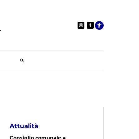
Apri le im
Attualità
Consiglio comunale a