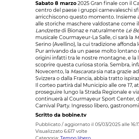
Sabato 8 marzo
2025 Gran finale con il Ca
centro del paese i gruppi carnevaleschi sf
arricchiscono questo momento. Insieme 
alle storiche maschere valdostane come i
Landzette
di Bionaz e naturalmente
Lé B
musicale Courmayeur-La Salle, ci sarà la
M
Serino (Avellino), la cui tradizione affond
Pur arrivando da un paese molto lontano ris
origini infatti tra le nostre montagne, e l
scoprire questa curiosa storia. Sembra, infat
Novecento, la
Mascarata
sia nata grazie a
Svizzera o dalla Francia, abbia tratto isp
Il corteo partirà dal Municipio alle ore 17, a
proseguire lungo la Strada Regionale e via
continuerà al Courmayeur Sport Center, da
Carnival Party. Ingresso libero, gastronomi
Scritto da bobine.tv
Pubblicato / aggiornato il 05/03/2025 alle 16:1
Visualizzato
6.617
volte
Categoria:
Tempo libero