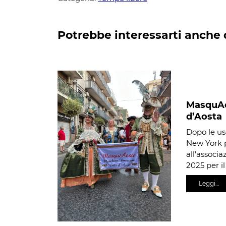
Potrebbe interessarti anche 
MasquAos
d’Aosta
Dopo le us
New York p
all’associ
2025 per i
Leggi…