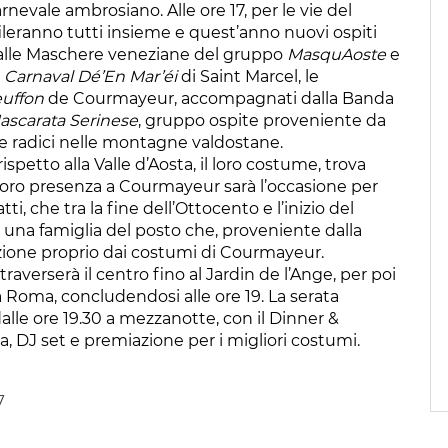
rnevale ambrosiano. Alle ore 17, per le vie del
ileranno tutti insieme e quest’anno nuovi ospiti
alle Maschere veneziane del gruppo
MasquAoste
e
l
Carnaval Dé’En Mar’éi
di Saint Marcel, le
euffon
de Courmayeur, accompagnati dalla Banda
ascarata Serinese
, gruppo ospite proveniente da
a le radici nelle montagne valdostane.
petto alla Valle d’Aosta, il loro costume, trova
a loro presenza a Courmayeur sarà l’occasione per
ti, che tra la fine dell’Ottocento e l’inizio del
d una famiglia del posto che, proveniente dalla
irazione proprio dai costumi di Courmayeur.
ttraverserà il centro fino al Jardin de l’Ange, per poi
 Roma, concludendosi alle ore 19. La serata
lle ore 19.30 a mezzanotte, con il Dinner &
a, DJ set e premiazione per i migliori costumi.
7