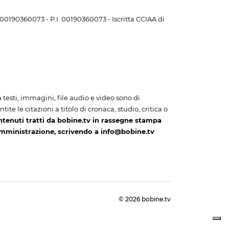
. 00190360073 - P.I. 00190360073 - Iscritta CCIAA di
i a testi, immagini, file audio e video sono di
te le citazioni a titolo di cronaca, studio, critica o
ntenuti tratti da bobine.tv in rassegne stampa
amministrazione, scrivendo a info@bobine.tv
© 2026 bobine.tv