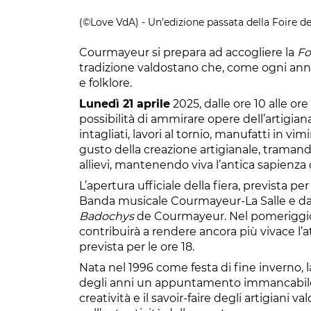
(©Love VdA) - Un'edizione passata della Foire d
Courmayeur si prepara ad accogliere la
Fo
tradizione valdostano che, come ogni anno
e folklore.
Lunedì 21 aprile
2025, dalle ore 10 alle ore 
possibilità di ammirare opere dell’artigiana
intagliati, lavori al tornio, manufatti in vi
gusto della creazione artigianale, tramand
allievi, mantenendo viva l’antica sapienza d
L’apertura ufficiale della fiera, prevista pe
Banda musicale Courmayeur-La Salle e dai 
Badochys
de Courmayeur. Nel pomeriggio, d
contribuirà a rendere ancora più vivace l’at
prevista per le ore 18.
Nata nel 1996 come festa di fine inverno, 
degli anni un appuntamento immancabile
creatività e il savoir-faire degli artigiani