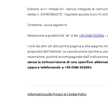
Editore: A.V.I. Presse Srl - Servizi integrati di com
Aosta n. 00190360073 - Capitale sociale Euro 10.400,
Direttore: Laura Agostino
Redazione e pubblicità: tel. e fax
+39 0166 502934
- 
I link da altri siti alla prima pagina e alle pagine int
proprietà dell'editore. La riproduzione (anche a uso p
recensione, purché accompagnate dall'indicazione
senza la sottoscrizione di uno specifico abbona
oppure telefonando a +39 0166 502934
Informativa sulla Privacy & Cookie Policy