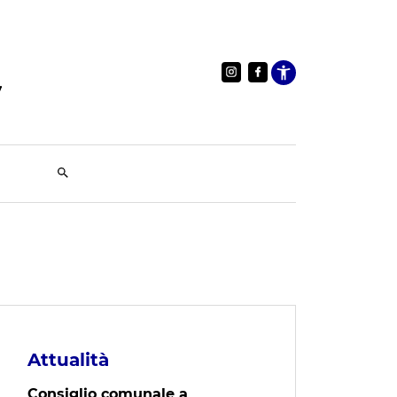
Apri le im
Attualità
Consiglio comunale a