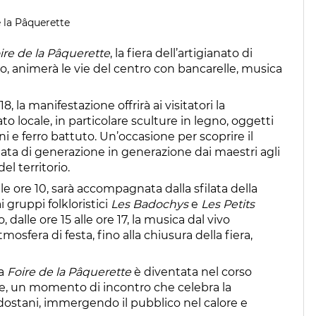
e la Pâquerette
ire de la Pâquerette
, la fiera dell’artigianato di
, animerà le vie del centro con bancarelle, musica
18, la manifestazione offrirà ai visitatori la
to locale, in particolare sculture in legno, oggetti
mini e ferro battuto. Un’occasione per scoprire il
ata di generazione in generazione dai maestri agli
el territorio.
r le ore 10, sarà accompagnata dalla sfilata della
gruppi folkloristici
Les Badochys
e
Les Petits
alle ore 15 alle ore 17, la musica dal vivo
mosfera di festa, fino alla chiusura della fiera,
la
Foire de la Pâquerette
è diventata nel corso
, un momento di incontro che celebra la
 valdostani, immergendo il pubblico nel calore e