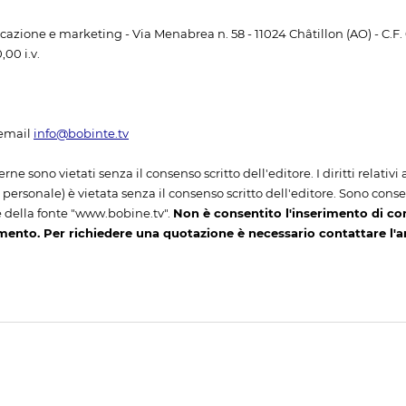
unicazione e marketing - Via Menabrea n. 58 - 11024 Châtillon (AO) - C.F
00 i.v.
email
info@bobinte.tv
erne sono vietati senza il consenso scritto dell'editore. I diritti relativ
ersonale) è vietata senza il consenso scritto dell'editore. Sono consenti
 della fonte "www.bobine.tv".
Non è consentito l'inserimento di co
mento. Per richiedere una quotazione è necessario contattare l'