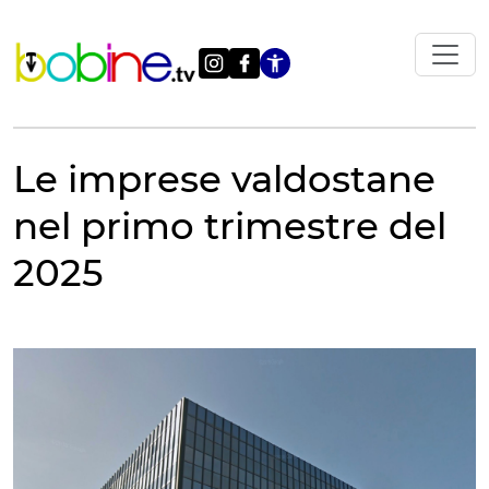
Vai
al
contenuto
Apri le impostazi
Le imprese valdostane
nel primo trimestre del
2025