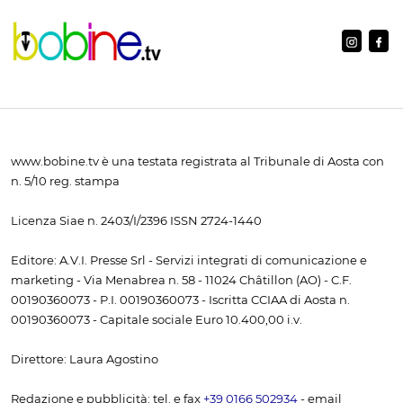
www.bobine.tv è una testata registrata al Tribunale di Aosta con
n. 5/10 reg. stampa
Licenza Siae n. 2403/I/2396 ISSN 2724-1440
Editore: A.V.I. Presse Srl - Servizi integrati di comunicazione e
marketing - Via Menabrea n. 58 - 11024 Châtillon (AO) - C.F.
00190360073 - P.I. 00190360073 - Iscritta CCIAA di Aosta n.
00190360073 - Capitale sociale Euro 10.400,00 i.v.
Direttore: Laura Agostino
Redazione e pubblicità: tel. e fax
+39 0166 502934
- email