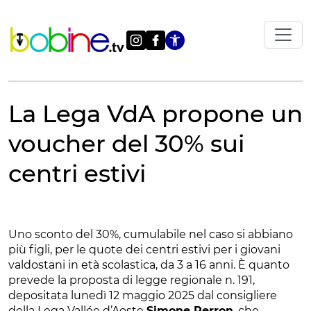
Vai
al
contenuto
Apri le impostazi
La Lega VdA propone un
voucher del 30% sui
centri estivi
Uno sconto del 30%, cumulabile nel caso si abbiano
più figli, per le quote dei centri estivi per i giovani
valdostani in età scolastica, da 3 a 16 anni. È quanto
prevede la proposta di legge regionale n. 191,
depositata lunedì 12 maggio 2025 dal consigliere
della Lega Vallée d’Aoste
Simone Perron
, che