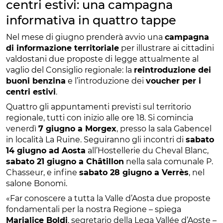
centri estivi: una campagna
informativa in quattro tappe
Nel mese di giugno prenderà avvio una
campagna
di informazione territoriale
per illustrare ai cittadini
valdostani due proposte di legge attualmente al
vaglio del Consiglio regionale: la
reintroduzione dei
buoni benzina
e l’introduzione dei
voucher per i
centri estivi
.
Quattro gli appuntamenti previsti sul territorio
regionale, tutti con inizio alle ore 18. Si comincia
venerdì
7 giugno a Morgex
, presso la sala Gabencel
in località La Ruine. Seguiranno gli incontri di
sabato
14 giugno ad Aosta
all’Hostellerie du Cheval Blanc,
sabato 21 giugno a Châtillon
nella sala comunale P.
Chasseur, e infine
sabato 28 giugno a Verrès
, nel
salone Bonomi.
«Far conoscere a tutta la Valle d’Aosta due proposte
fondamentali per la nostra Regione – spiega
Marialice Boldi
, segretario della Lega Vallée d’Aoste –