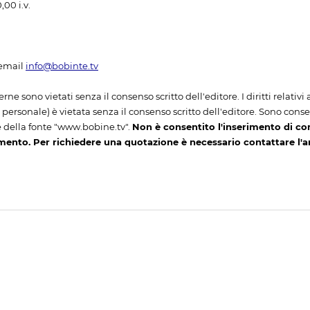
00 i.v.
email
info@bobinte.tv
erne sono vietati senza il consenso scritto dell'editore. I diritti relativ
ersonale) è vietata senza il consenso scritto dell'editore. Sono consenti
 della fonte "www.bobine.tv".
Non è consentito l'inserimento di co
mento. Per richiedere una quotazione è necessario contattare l'
iva sulla raccolta
Le tue preferenze relative alla priva