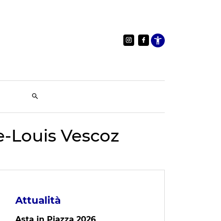
Apri le im
re-Louis Vescoz
Attualità
Asta in Piazza 2026