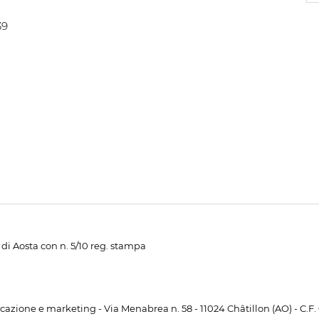
39
di Aosta con n. 5/10 reg. stampa
unicazione e marketing - Via Menabrea n. 58 - 11024 Châtillon (AO) - C.F