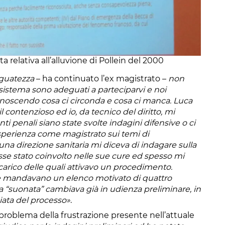
 relativa all’alluvione di Pollein del 2000
eguatezza
– ha continuato l’ex magistrato –
non
n sistema sono adeguati a parteciparvi e noi
conoscendo cosa ci circonda e cosa ci manca. Luca
l contenzioso ed io, da tecnico del diritto, mi
 penali siano state svolte indagini difensive o ci
 esperienza come magistrato sui temi di
 una direzione sanitaria mi diceva di indagare sulla
osse stato coinvolto nelle sue cure ed spesso mi
carico delle quali attivavo un procedimento.
ce mandavano un elenco motivato di quattro
a “suonata” cambiava già in udienza preliminare, in
iata del processo»
.
problema della frustrazione presente nell’attuale