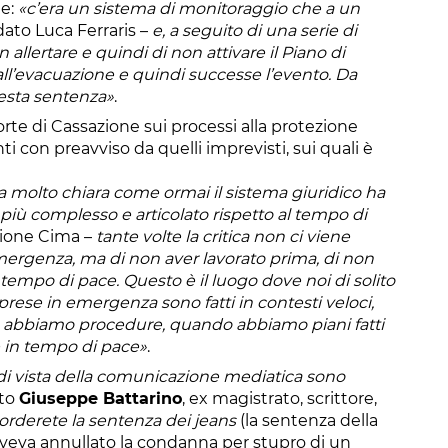
ne:
«c’era un sistema di monitoraggio che a un
dato Luca Ferraris –
e, a seguito di una serie di
n allertare e quindi di non attivare il Piano di
ll’evacuazione e quindi successe l’evento. Da
questa sentenza»
.
te di Cassazione sui processi alla protezione
enti con preavviso da quelli imprevisti, sui quali è
 molto chiara come ormai il sistema giuridico ha
più complesso e articolato rispetto al tempo di
zione Cima –
tante volte la critica non ci viene
emergenza, ma di non aver lavorato prima, di non
tempo di pace. Questo è il luogo dove noi di solito
prese in emergenza sono fatti in contesti veloci,
n abbiamo procedure, quando abbiamo piani fatti
 in tempo di pace»
.
di vista della comunicazione mediatica sono
ato
Giuseppe Battarino
, ex magistrato, scrittore,
icorderete la sentenza dei jeans
(la sentenza della
 aveva annullato la condanna per stupro di un