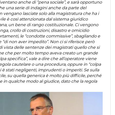
iventano anche di “pena sociale”, e sarà opportuno
nche una serie di indagini anche da parte del
n vengano lasciate solo alla magistratura che ha i
ile è così attenzionata dal sistema giuridico
mana, un bene di rango costituzionale. Ci vengono
anga, crollo di costruzioni, disastro e omicidio
rtamenti, le “condotte commissive”, sbagliando e
 “di non aver impedito”. Non ci si riferisce però
di vista delle sentenze dei magistrati quello che si
one che per molto tempo aveva creato un grande
lpa specifica”, vale a dire che all’operatore viene
regola cautelare o una procedura, oppure in “colpa
è stati negligenti, imprudenti o imperiti. Se sulla
ile, su quella generica è molto più difficile, perché
 e in qualche modo al giudice, dato che la regola