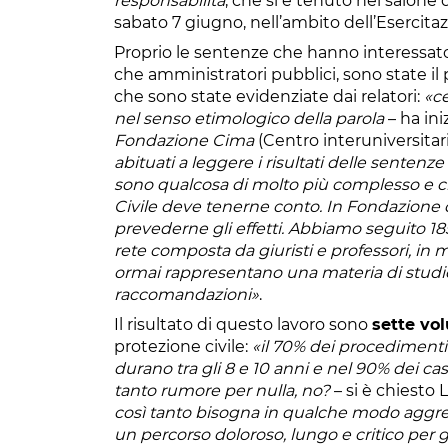
responsabilità
, che si è tenuto nel salone 
sabato 7 giugno, nell’ambito dell’Esercitaz
Proprio le sentenze che hanno interessato d
che amministratori pubblici, sono state il
che sono state evidenziate dai relatori:
«ce
nel senso etimologico della parola
– ha ini
Fondazione Cima
(Centro interuniversita
abituati a leggere i risultati delle sentenze 
sono qualcosa di molto più complesso e ci
Civile deve tenerne conto. In Fondazion
prevederne gli effetti. Abbiamo seguito 185
rete composta da giuristi e professori, in 
ormai rappresentano una materia di studio,
raccomandazioni»
.
Il risultato di questo lavoro sono
sette vo
protezione civile:
«il 70% dei procedimenti 
durano tra gli 8 e 10 anni e nel 90% dei casi
tanto rumore per nulla, no?
– si è chiesto 
così tanto bisogna in qualche modo aggredir
un percorso doloroso, lungo e critico per gli