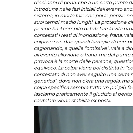
dieci anni di pena, che a un certo punto d
introdurre nelle fasi iniziali dell’evento a
sistema, in modo tale che poi le perizie no
suoi tempi medio lunghi. La protezione civ
perché ha il compito di tutelare la vita u
contestati i reati di inondazione, frana, val
colposo con due grandi famiglie di compo
cagionando, e quelle “omissive”, vale a dire
all’evento alluvione o frana, ma dal punto 
provoca è la morte delle persone, questi
equivoco. La colpa viene poi distinta in “co
contestato di non aver seguito una certa 
generica”, dove non c’era una regola, ma si 
colpa specifica sembra tutto un po’ più fac
lasciamo praticamente il giudizio al perito
cautelare viene stabilita ex post»
.