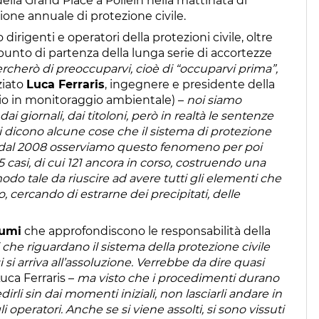
della Grand Place a Pollein nella mattinata di
ione annuale di protezione civile.
irigenti e operatori della protezioni civile, oltre
 punto di partenza della lunga serie di accortezze
rcherò di preoccuparvi, cioè di “occuparvi prima”,
ziato
Luca Ferraris
, ingegnere e presidente della
rio in monitoraggio ambientale) –
noi siamo
dai giornali, dai titoloni, però in realtà le sentenze
 dicono alcune cose che il sistema di protezione
e dal 2008 osserviamo questo fenomeno per poi
 casi, di cui 121 ancora in corso, costruendo una
modo tale da riuscire ad avere tutti gli elementi che
 cercando di estrarne dei precipitati, delle
lumi
che approfondiscono le responsabilità della
che riguardano il sistema della protezione civile
 si arriva all’assoluzione. Verrebbe da dire quasi
Luca Ferraris –
ma visto che i procedimenti durano
li sin dai momenti iniziali, non lasciarli andare in
 operatori. Anche se si viene assolti, si sono vissuti