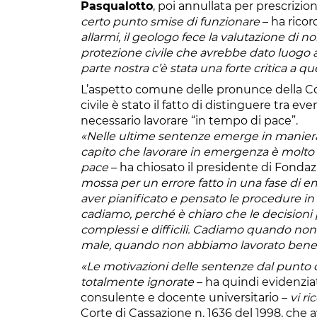
Pasqualotto
, poi annullata per prescrizio
certo punto smise di funzionare
– ha ricor
allarmi, il geologo fece la valutazione di no
protezione civile che avrebbe dato luogo a
parte nostra c’è stata una forte critica a 
L’aspetto comune delle pronunce della Cor
civile è stato il fatto di distinguere tra ev
necessario lavorare “in tempo di pace”.
«Nelle ultime sentenze emerge in maniera
capito che lavorare in emergenza è molto 
pace
– ha chiosato il presidente di Fonda
mossa per un errore fatto in una fase di 
aver pianificato e pensato le procedure in 
cadiamo, perché è chiaro che le decisioni 
complessi e difficili. Cadiamo quando no
male, quando non abbiamo lavorato bene
«Le motivazioni delle sentenze dal punto 
totalmente ignorate
– ha quindi evidenzi
consulente e docente universitario –
vi r
Corte di Cassazione n. 1636 del 1998, che