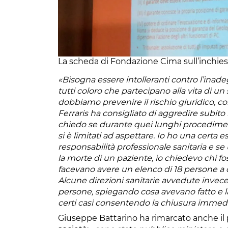
La scheda di Fondazione Cima sull’inchiesta
«Bisogna essere intolleranti contro l’inad
tutti coloro che partecipano alla vita di u
dobbiamo prevenire il rischio giuridico, 
Ferraris ha consigliato di aggredire subito i
chiedo se durante quei lunghi procedimenti
si è limitati ad aspettare. Io ho una certa
responsabilità professionale sanitaria e se
la morte di un paziente, io chiedevo chi f
facevano avere un elenco di 18 persone a 
Alcune direzioni sanitarie avvedute inve
persone, spiegando cosa avevano fatto e l
certi casi consentendo la chiusura immed
Giuseppe Battarino ha rimarcato anche il 