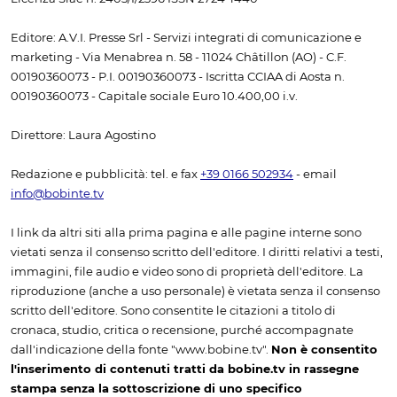
Editore: A.V.I. Presse Srl - Servizi integrati di comunicazione e
marketing - Via Menabrea n. 58 - 11024 Châtillon (AO) - C.F.
00190360073 - P.I. 00190360073 - Iscritta CCIAA di Aosta n.
00190360073 - Capitale sociale Euro 10.400,00 i.v.
Direttore: Laura Agostino
Redazione e pubblicità: tel. e fax
+39 0166 502934
- email
info@bobinte.tv
I link da altri siti alla prima pagina e alle pagine interne sono
vietati senza il consenso scritto dell'editore. I diritti relativi a testi,
immagini, file audio e video sono di proprietà dell'editore. La
riproduzione (anche a uso personale) è vietata senza il consenso
scritto dell'editore. Sono consentite le citazioni a titolo di
cronaca, studio, critica o recensione, purché accompagnate
dall'indicazione della fonte "www.bobine.tv".
Non è consentito
l'inserimento di contenuti tratti da bobine.tv in rassegne
stampa senza la sottoscrizione di uno specifico