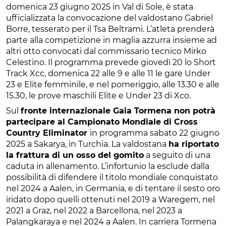
domenica 23 giugno 2025 in Val di Sole, è stata
ufficializzata la convocazione del valdostano Gabriel
Borre, tesserato per il Tsa Beltrami. L’atleta prenderà
parte alla competizione in maglia azzurra insieme ad
altri otto convocati dal commissario tecnico Mirko
Celestino. Il programma prevede giovedì 20 lo Short
Track Xcc, domenica 22 alle 9 e alle 11 le gare Under
23 e Elite femminile, e nel pomeriggio, alle 13.30 e alle
15.30, le prove maschili Elite e Under 23 di Xco.
Sul
fronte internazionale Gaia Tormena non potrà
partecipare al Campionato Mondiale di Cross
Country Eliminator
in programma sabato 22 giugno
2025 a Sakarya, in Turchia. La valdostana
ha riportato
la frattura di un osso del gomito
a seguito di una
caduta in allenamento. L’infortunio la esclude dalla
possibilità di difendere il titolo mondiale conquistato
nel 2024 a Aalen, in Germania, e di tentare il sesto oro
iridato dopo quelli ottenuti nel 2019 a Waregem, nel
2021 a Graz, nel 2022 a Barcellona, nel 2023 a
Palangkaraya e nel 2024 a Aalen. In carriera Tormena