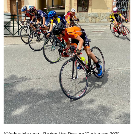
(©federciclo vda) - Bruino Liro Pession 16 giuguno 2025