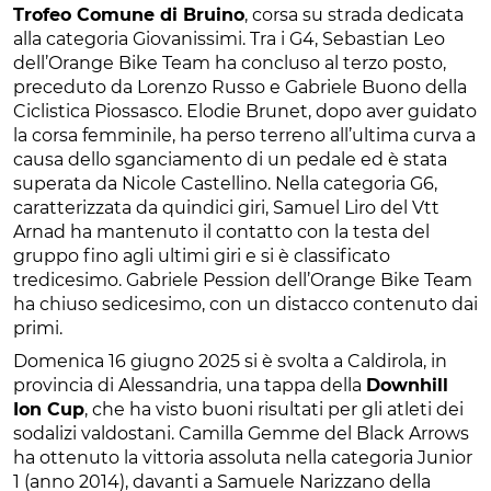
Trofeo Comune di Bruino
, corsa su strada dedicata
alla categoria Giovanissimi. Tra i G4, Sebastian Leo
dell’Orange Bike Team ha concluso al terzo posto,
preceduto da Lorenzo Russo e Gabriele Buono della
Ciclistica Piossasco. Elodie Brunet, dopo aver guidato
la corsa femminile, ha perso terreno all’ultima curva a
causa dello sganciamento di un pedale ed è stata
superata da Nicole Castellino. Nella categoria G6,
caratterizzata da quindici giri, Samuel Liro del Vtt
Arnad ha mantenuto il contatto con la testa del
gruppo fino agli ultimi giri e si è classificato
tredicesimo. Gabriele Pession dell’Orange Bike Team
ha chiuso sedicesimo, con un distacco contenuto dai
primi.
Domenica 16 giugno 2025 si è svolta a Caldirola, in
provincia di Alessandria, una tappa della
Downhill
Ion Cup
, che ha visto buoni risultati per gli atleti dei
sodalizi valdostani. Camilla Gemme del Black Arrows
ha ottenuto la vittoria assoluta nella categoria Junior
1 (anno 2014), davanti a Samuele Narizzano della