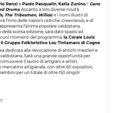
vio Renzi
e
Paolo Pasqualin
,
Katia Zunino
, i
Gens
 and Drums
. Accanto a loro diverse novità
s, The Tribesmen, Willos
) e i nomi illustri di
rà l’inno delle nazioni celtiche
Greenlands
, e di
 rappresenta l’anima popolare valdostana.
 della scorsa edizione, sarà dato spazio ad
lcuni momenti del programma:
la Corale Louis
il Gruppo Folkloristico Lou Tintamaro di Cogne
.
ea dedicata alla rievocazione di antichi mestieri e
ne valdostana. Sarà una grande opportunità per
romuovere il lavoro di artigiani e artisti.
 mercatino artigianale, con oltre 60 espositori,
ambini per un totale di oltre 150 singoli
37