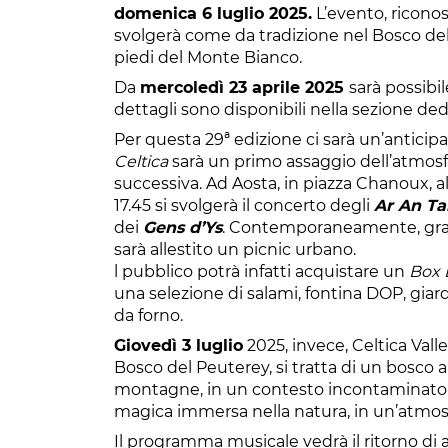
domenica 6 luglio 2025.
L’evento, riconos
svolgerà come da tradizione nel Bosco del 
piedi del Monte Bianco.
Da
mercoledì 23 aprile 2025
sarà possibil
dettagli sono disponibili nella sezione dedic
Per questa 29ª edizione ci sarà un’anticip
Celtica
sarà un primo assaggio dell’atmosfe
successiva. Ad Aosta, in piazza Chanoux, a
17.45 si svolgerà il concerto degli
Ar An T
dei
Gens d’Ys
. Contemporaneamente, grazie
sarà allestito un picnic urbano.
l pubblico potrà infatti acquistare un
Box 
una selezione di salami, fontina DOP, giard
da forno.
Giovedì 3 luglio
2025, invece, Celtica Valle
Bosco del Peuterey, si tratta di un bosco al
montagne, in un contesto incontaminato e
magica immersa nella natura, in un’atmosfe
Il programma musicale vedrà il ritorno di a