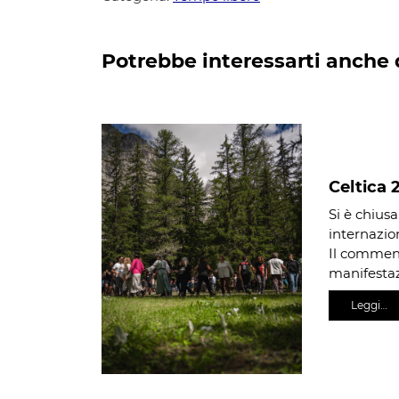
Potrebbe interessarti anche 
Celtica 
Si è chiusa
internazion
Il comment
manifestaz
Leggi…