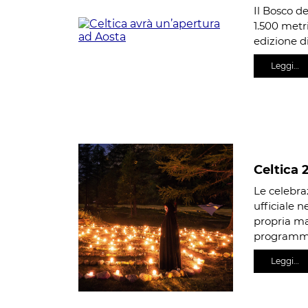
Il Bosco de
1.500 metri
edizione di
Leggi…
Celtica 
Le celebraz
ufficiale n
propria ma
program
Leggi…