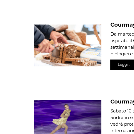
Courmay
Da martedì
ospitato 
settimanal
biologici 
Leggi…
Courmay
Sabato 16 
andrà in s
vedrà prot
internazio