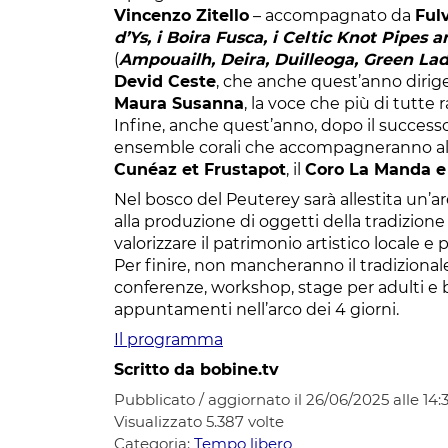
Vincenzo Zitello
– accompagnato da
Ful
d’Ys, i Boira Fusca, i Celtic Knot Pipes
(
Ampouailh, Deira, Duilleoga, Green Lad
Devid Ceste
, che anche quest’anno dirige
Maura Susanna
, la voce che più di tutte
Infine, anche quest’anno, dopo il successo
ensemble corali che accompagneranno a
Cunéaz et Frustapot
, il
Coro La Manda e 
Nel bosco del Peuterey sarà allestita un’ar
alla produzione di oggetti della tradizio
valorizzare il patrimonio artistico locale e p
Per finire, non mancheranno il tradizionale
conferenze, workshop, stage per adulti e b
appuntamenti nell’arco dei 4 giorni.
Il programma
Scritto da bobine.tv
Pubblicato / aggiornato il 26/06/2025 alle 14:
Visualizzato
5.387
volte
Categoria:
Tempo libero