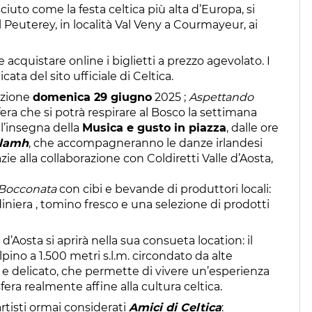
ciuto come la festa celtica più alta d’Europa, si
Peuterey, in località Val Veny a Courmayeur, ai
e acquistare online i biglietti a prezzo agevolato. I
ata del sito ufficiale di Celtica.
azione
domenica 29 giugno
2025 ;
Aspettando
ra che si potrà respirare al Bosco la settimana
ll’insegna della
Musica e gusto in piazza
, dalle ore
alamh
, che accompagneranno le danze irlandesi
 alla collaborazione con Coldiretti Valle d’Aosta,
Bocconata
con cibi e bevande di produttori locali:
iniera , tomino fresco e una selezione di prodotti
 d’Aosta si aprirà nella sua consueta location: il
pino a 1.500 metri s.l.m. circondato da alte
 delicato, che permette di vivere un’esperienza
ra realmente affine alla cultura celtica.
rtisti ormai considerati
Amici di Celtica
: