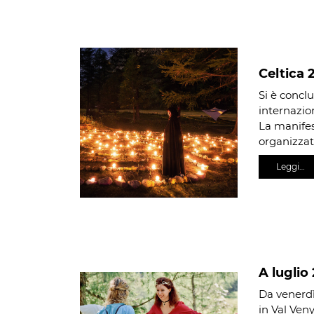
Celtica 
Si è conclu
internazion
La manifes
organizzat
Leggi…
A luglio
Da venerdì
in Val Veny