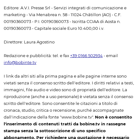
Editore: A.V.I. Presse Srl - Servizi integrati di comunicazione e
marketing - Via Menabrea n. 58 - 11024 Châtillon (AO) - C.F.
00190360073 - P.I. 00190360073 - Iscritta CCIAA di Aosta n.
00190360073 - Capitale sociale Euro 10.400,00 i.v.
Direttore: Laura Agostino
Redazione e pubblicità: tel. e fax
+39 0166 502934
- email
info@bobinte.tv
I link da altri siti alla prima pagina e alle pagine interne sono
vietati senza il consenso scritto dell'editore. I diritti relativi a testi,
immagini, file audio e video sono di proprietà dell'editore. La
riproduzione (anche a uso personale) è vietata senza il consenso
scritto dell'editore. Sono consentite le citazioni a titolo di
cronaca, studio, critica o recensione, purché accompagnate
dall'indicazione della fonte "www.bobine.tv".
Non è consentito
l'inserimento di contenuti tratti da bobine.tv in rassegne
stampa senza la sottoscrizione di uno specifico
abbonamento. Per richiedere una quotazione è necessario