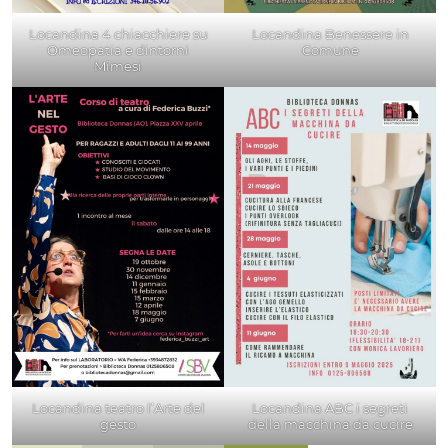
Locandina 4 chiacchiere su
Locandina Benessere in
Omeopatia e dintorni
Comune
Mimesi
Locandina teatro l’Arte del
Locandina ABC i segreti
gesto
della macchina da cucire