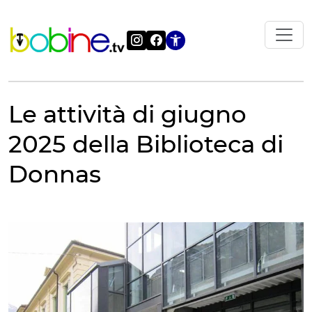
Vai
al
contenuto
Apri le impostazi
Le attività di giugno
2025 della Biblioteca di
Donnas