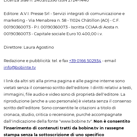
Licenza Siae n. 2403/I/2396 ISSN 2724-1440
Editore: A.V.I. Presse Srl - Servizi integrati di comunicazione e
marketing - Via Menabrea n. 58 - 11024 Châtillon (AO) - C.F.
00190360073 - P.I. 00190360073 - Iscritta CCIAA di Aosta n.
00190360073 - Capitale sociale Euro 10.400,00 i.v.
Direttore: Laura Agostino
Redazione e pubblicità: tel. e fax
+39 0166 502934
- email
info@bobinte.tv
I link da altri siti alla prima pagina e alle pagine interne sono
vietati senza il consenso scritto dell'editore. I diritti relativi a testi,
immagini, file audio e video sono di proprietà dell'editore. La
riproduzione (anche a uso personale) è vietata senza il consenso
scritto dell'editore. Sono consentite le citazioni a titolo di
cronaca, studio, critica o recensione, purché accompagnate
dall'indicazione della fonte "www.bobine.tv".
Non è consentito
l'inserimento di contenuti tratti da bobine.tv in rassegne
stampa senza la sottoscrizione di uno specifico