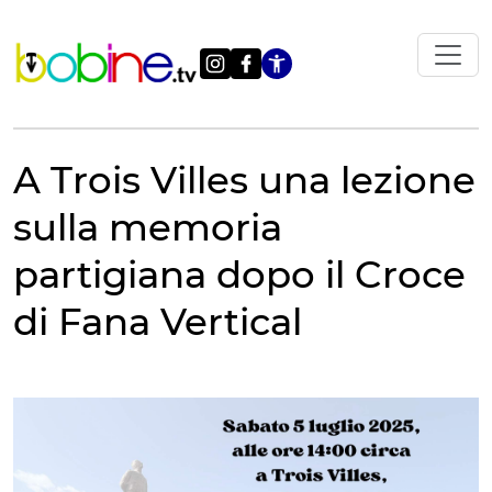
Vai
al
contenuto
Apri le impostazi
A Trois Villes una lezione
sulla memoria
partigiana dopo il Croce
di Fana Vertical