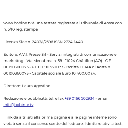
www.bobine.tv è una testata registrata al Tribunale di Aosta con
n. 5/10 reg. stampa
Licenza Siae n. 2403/I/2396 ISSN 2724-1440
Editore: A.V.I. Presse Srl - Servizi integrati di comunicazione e
marketing - Via Menabrea n. 58 - 11024 Châtillon (AO) - C.F.
00190360073 - P.I. 00190360073 - Iscritta CCIAA di Aosta n.
00190360073 - Capitale sociale Euro 10.400,00 i.v.
Direttore: Laura Agostino
Redazione e pubblicità: tel. e fax
+39 0166 502934
- email
info@bobinte.tv
I link da altri siti alla prima pagina e alle pagine interne sono
vietati senza il consenso scritto dell'editore. I diritti relativi a testi,