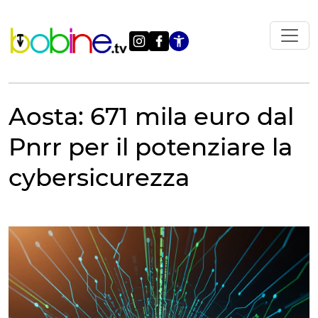
Vai
al
contenuto
Apri le impostazi
Aosta: 671 mila euro dal
Pnrr per il potenziare la
cybersicurezza